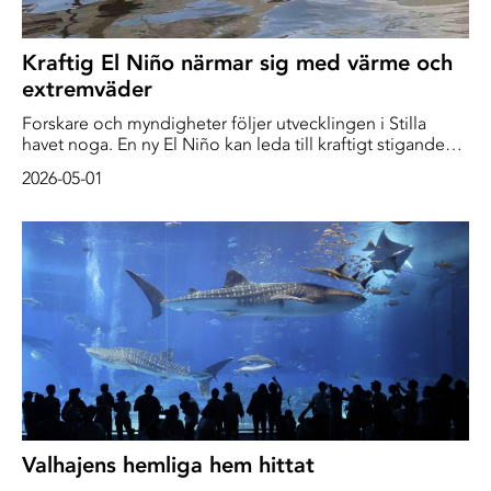
Kraftig El Niño närmar sig med värme och
extremväder
Forskare och myndigheter följer utvecklingen i Stilla
havet noga. En ny El Niño kan leda till kraftigt stigande
temperaturer och globala värmerekord det kommande
2026-05-01
året.
Valhajens hemliga hem hittat