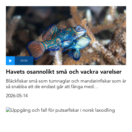
som det saknas namn för.
Havets osannolikt små och vackra varelser
Bläckfiskar små som tumnaglar och mandarinfiskar som är
så snabba att de endast går att fånga med
stillbildskamera. Undervattensfotograf Kimmo Hagman
2026-05-14
har dykt i Lembehsundet i Indonesien för att fånga havets
minstingar på film och foto.