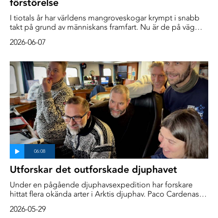
förstörelse
I tiotals år har världens mangroveskogar krympt i snabb
takt på grund av människans framfart. Nu är de på väg
tillbaka, visar en ny studie. Efter de senaste årens
2026-06-07
skyddsinsatser har skogarna börjat läka sig själva.
Utforskar det outforskade djuphavet
Under en pågående djuphavsexpedition har forskare
hittat flera okända arter i Arktis djuphav. Paco Cardenas är
taxonom och svampdjursexpert vid Uppsala universitet,
2026-05-29
och har på bara några dagar hittat åtminstone tre arter