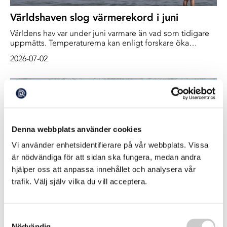
Världshaven slog värmerekord i juni
Världens hav var under juni varmare än vad som tidigare
uppmätts. Temperaturerna kan enligt forskare öka
ytterligare de närmaste månaderna.
2026-07-02
Denna webbplats använder cookies
Vi använder enhetsidentifierare på vår webbplats. Vissa
är nödvändiga för att sidan ska fungera, medan andra
hjälper oss att anpassa innehållet och analysera vår
trafik. Välj själv vilka du vill acceptera.
Avskedade forskare i USA lanserar en ny
oberoende webbplats för klimatdata
Samtyckesval
Informationen på den nya plattformen
Nödvändig