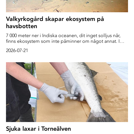
Valkyrkogård skapar ekosystem på
havsbotten
7 000 meter ner i Indiska oceanen, dit inget solljus når,
finns ekosystem som inte påminner om något annat. I
huvudrollen? Valkadaver. – Det är ett exceptionellt fynd,
2026-07-21
säger Björn Källström, marinbiolog och forskare vid
Sjöfartsmuseet Akvariet. En spektakulär valkyrkogård har
upptäckts på botten av Indiska oceanen utanför
Australiens sydvästra kust, i ett område som kallas […]
Sjuka laxar i Torneälven