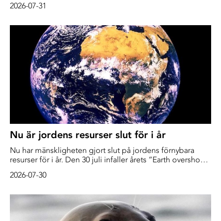
2026-07-31
rapport från Världsmeteorologiska organisationen
(WMO). Utöver en kraftig El Niño spås även så kallad
positiv dipol – ett klimatmönster där den västra delen av
Indiska oceanen blir varmare än genomsnittet, medan
[…]
Nu är jordens resurser slut för i år
Nu har mänskligheten gjort slut på jordens förnybara
resurser för i år. Den 30 juli infaller årets ”Earth overshoot
day”. För närvarande utnyttjar vi naturens resurser 73
2026-07-30
procent snabbare än vad jordens ekosystem kan
återhämta sig – en takt som skulle kräva att vi hade 1,73
jordklot, enligt organisationen Global Footprint Network
som gör mätningarna. […]