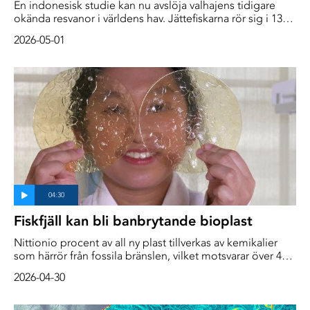
En indonesisk studie kan nu avslöja valhajens tidigare
okända resvanor i världens hav. Jättefiskarna rör sig i 13
länders vatten, men har två vikar i Indonesien ”som är
2026-05-01
som hem för dem”.
Fiskfjäll kan bli banbrytande bioplast
Nittionio procent av all ny plast tillverkas av kemikalier
som härrör från fossila bränslen, vilket motsvarar över 400
miljoner ton per år. Det är lika med 350 stora
2026-04-30
idrottsarenor, fyllda till brädden med plast. Enligt
Organisationen för ekonomiskt samarbete och
utveckling (OECD) planerar plast- och petrokemisk