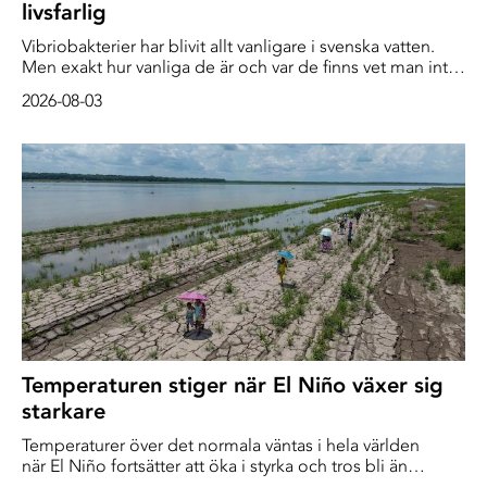
livsfarlig
Vibriobakterier har blivit allt vanligare i svenska vatten.
Men exakt hur vanliga de är och var de finns vet man inte
i dag. Sverige saknar en samlad bild av var de finns och
2026-08-03
vilka som riskerar att bli svårt sjuka av dem, säger
forskaren Betty Collin. Infektioner orsakade av
vibriobakterier förknippas ofta med bad i […]
Temperaturen stiger när El Niño växer sig
starkare
Temperaturer över det normala väntas i hela världen
när El Niño fortsätter att öka i styrka och tros bli än
starkare perioden augusti till oktober, enligt en ny