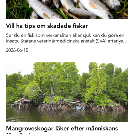
Vill ha tips om skadade fiskar
Ser du en fisk som verkar sliten eller sjuk kan du göra en
insats. Statens veterinärmedicinska anstalt (SVA) efterlyser
nu rapporter om fiskar som inte mår bra. - Rapporterna
2026-06-15
från allmänheten är oerhört viktiga, säger biträdande
statsveterinär Charlotte Axén.
Mangroveskogar läker efter människans