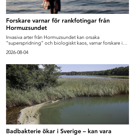
Forskare varnar för rankfotingar från
Hormuzsundet
Invasiva arter från Hormuzsundet kan orsaka
”superspridning” och biologiskt kaos, varnar forskare i
en ny studie. Om du hade designat värsta tänkbara
2026-08-04
scenario är jag inte säker på att du hade kunnat göra det
bättre, säger huvudförfattaren till The Guardian. De 1 500
fraktfartyg som har varit fast i Hormuzsundet sedan kriget
mellan USA och Iran […]
Badbakterie ökar i Sverige – kan vara