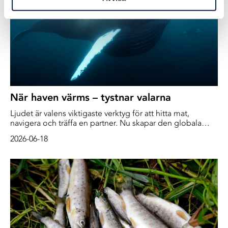
När haven värms – tystnar valarna
Ljudet är valens viktigaste verktyg för att hitta mat,
navigera och träffa en partner. Nu skapar den globala
uppvärmningen kaos i haven. När det akustiska
2026-06-18
landskapet förändras tvingas valarna fly, ändra sina
parningssånger – eller helt tystna när hungern tar över.