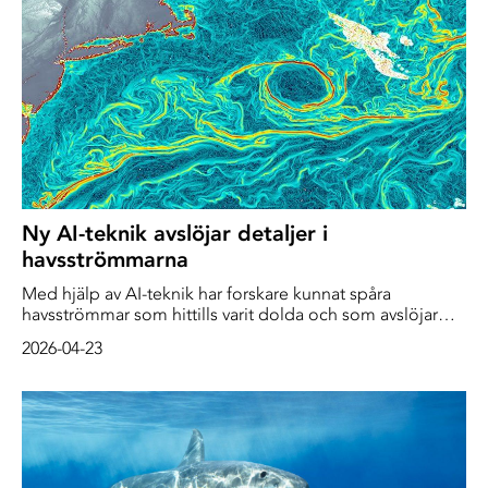
industri att tredubbla plastproduktionen fram till 2060.
Ny AI-teknik avslöjar detaljer i
havsströmmarna
Med hjälp av AI-teknik har forskare kunnat spåra
havsströmmar som hittills varit dolda och som avslöjar
rörelser som formar jordens klimat.
2026-04-23