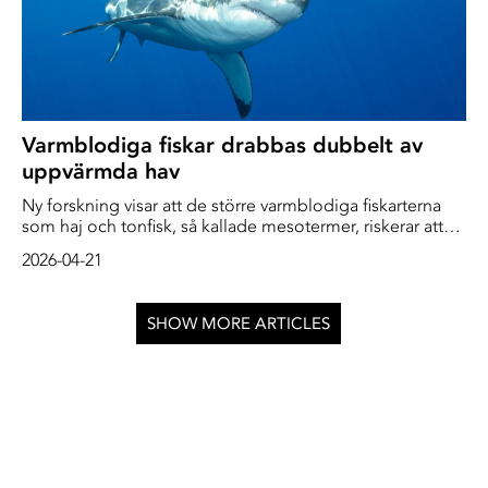
Varmblodiga fiskar drabbas dubbelt av
uppvärmda hav
Ny forskning visar att de större varmblodiga fiskarterna
som haj och tonfisk, så kallade mesotermer, riskerar att
överhettas då havstemperaturen stiger.
2026-04-21
SHOW MORE ARTICLES