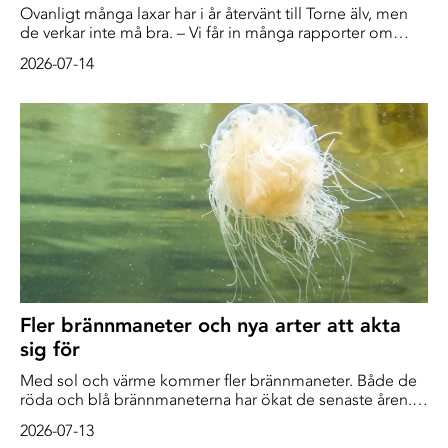
Ovanligt många laxar har i år återvänt till Torne älv, men
de verkar inte må bra. – Vi får in många rapporter om
döda eller angripna laxar, säger Hampus Hällbom på
2026-07-14
Statens veterinärmedicinska anstalt (SVA). Efter några
dåliga år har laxen i högre grad återvänt för att leka i
Torneälven. Men det är allt annat […]
Fler brännmaneter och nya arter att akta
sig för
Med sol och värme kommer fler brännmaneter. Både de
röda och blå brännmaneterna har ökat de senaste åren.
Dessutom tillkommer nya arter att se upp för.
2026-07-13
Medborgarforskning hjälper till med kartläggning. –