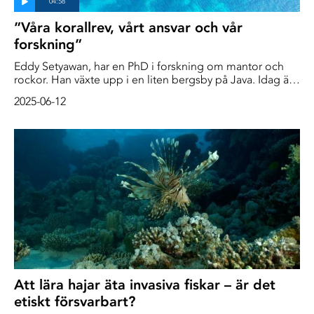
”Våra korallrev, vårt ansvar och vår
forskning”
Eddy Setyawan, har en PhD i forskning om mantor och
rockor. Han växte upp i en liten bergsby på Java. Idag är
han en av världens ledande forskare på mantor, rockor
2025-06-12
och hajar. Han har publicerat en imponerande samling
vetenskapliga arbeten, varit med och grundat en
indonesisk NGO som arbetar för bevarandet av
broskfiskar, och var den första att definitivt identifiera en
uppväxtplats för mantor i Wayag, Raja Ampat –
tillsammans med flera andra potentiella uppväxtplatser i
Raja Ampat.
Att lära hajar äta invasiva fiskar – är det
etiskt försvarbart?