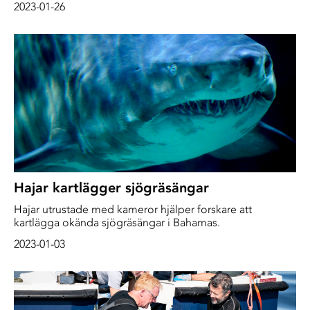
2023-01-26
fortfarande pigghajen som akut hotad och rödlistad.
Hajar kartlägger sjögräsängar
Hajar utrustade med kameror hjälper forskare att
kartlägga okända sjögräsängar i Bahamas.
2023-01-03