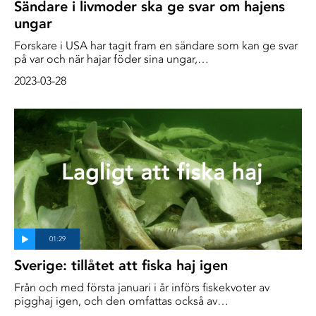
Sändare i livmoder ska ge svar om hajens
ungar
Forskare i USA har tagit fram en sändare som kan ge svar
på var och när hajar föder sina ungar,
rapporterar Vetenskapsradion.
2023-03-28
Sverige: tillåtet att fiska haj igen
Från och med första januari i år införs fiskekvoter av
pigghaj igen, och den omfattas också av
landningsskyldigheten. Däremot listar Artdatabasen