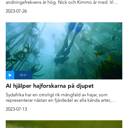
andningsfrekvens är hög. Nick och Kimmo är med. Vi
sprider ut oss för att inte förstöra varandras bilder. Nick
2023-07-26
ska egentligen vara vår ”säkerhetsdykare” – men det har
vi inte tid med nu. Han måste också filma. När chansen
kommer gäller det att ta den!
AI hjälper hajforskarna på djupet
Sydafrika har en otroligt rik mångfald av hajar, som
representerar nästan en fjärdedel av alla kända arter,
några finns ingen annanstans på planeten.
2023-07-13