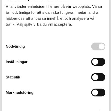
Vi använder enhetsidentifierare på vår webbplats. Vissa
”Hammarhaj-dagis” hittat i Galapagos
är nödvändiga för att sidan ska fungera, medan andra
Forskare vid en Greenpeace expedition har hittat vad
hjälper oss att anpassa innehållet och analysera vår
man tror är det första "hammarhaj-dagiset" i Galápagos
trafik. Välj själv vilka du vill acceptera.
marina naturreservat.
2024-05-03
Samtyckesval
Nödvändig
Inställningar
Statistik
Marknadsföring
Oväntad ökning av hajar – ”fantastiskt kul”
Den aggressiva tjurhajen har ökat kraftigt i ett
kustområde i USA. Forskare kopplar det till stigande
vattentemperaturer – och förutspår fler interaktioner