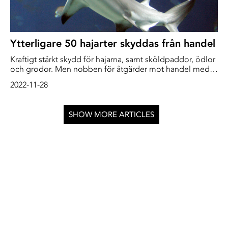
Ytterligare 50 hajarter skyddas från handel
Kraftigt stärkt skydd för hajarna, samt sköldpaddor, ödlor
och grodor. Men nobben för åtgärder mot handel med
flodhästar. Det är några av resultaten från globala
2022-11-28
förhandlingar om handel med hotade arter.
SHOW MORE ARTICLES