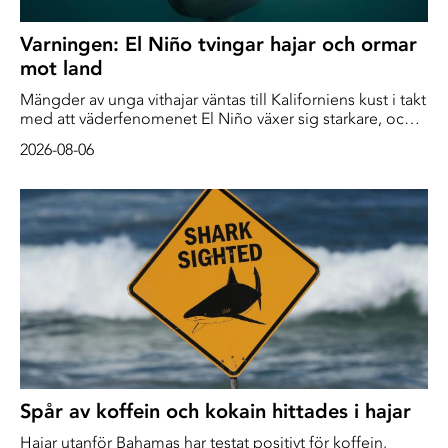
Varningen: El Niño tvingar hajar och ormar
mot land
Mängder av unga vithajar väntas till Kaliforniens kust i takt
med att väderfenomenet El Niño växer sig starkare, och
forskare varnar för en ”hajsommar”. Hajarna kommer inte
2026-08-06
ensamma – det varma vattnet från söder för även med sig
rockor och giftiga sjöormar. Normalt strömmar kallare,
näringsrikt vatten från djupet upp i Kalifornienströmmen.
Det tillför näringsämnen […]
Spår av koffein och kokain hittades i hajar
Hajar utanför Bahamas har testat positivt för koffein,