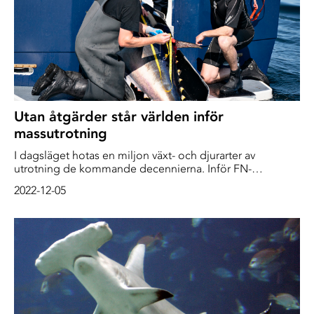
Utan åtgärder står världen inför
massutrotning
I dagsläget hotas en miljon växt- och djurarter av
utrotning de kommande decennierna. Inför FN-
toppmötet om biologisk mångfald saknas inte verktyg
2022-12-05
för att bevara ett fungerande ekosystem – men som det
ser ut nu går världen åt fel håll.