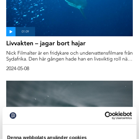
Livvakten – jagar bort hajar
Nick Filmalter är en fridykare och undervattensfilmare från
Sydafrika. Den här gången hade han en livsviktig roll när
vi filmade för en dokumentär om "the Sardine Run". Han
2024-05-08
var den som jagade bort hajarna som med tiden blev mer
intresserade av dykarna än av sardinerna.
Denna webbplats använder cookies