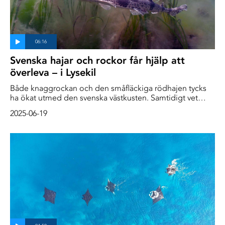
Svenska hajar och rockor får hjälp att
överleva – i Lysekil
Både knaggrockan och den småfläckiga rödhajen tycks
ha ökat utmed den svenska västkusten. Samtidigt vet
man att bestånden fortfarande är låga utifrån ett historiskt
2025-06-19
perspektiv.