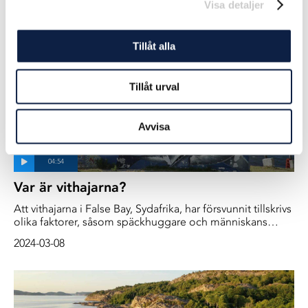
Visa detaljer
2024-03-19
mellan haj och människa när planeten värms upp.
Tillåt alla
Tillåt urval
Avvisa
Var är vithajarna?
Att vithajarna i False Bay, Sydafrika, har försvunnit tillskrivs
olika faktorer, såsom späckhuggare och människans
överfiske av hajarnas bytesdjur. Shark Spotters-teamet,
2024-03-08
som ansvarar för att övervaka vattnen i False Bay, bekräftar
frånvaron av stora vithajar sedan 2019 och pekar på
späckhuggare som en bidragande faktor.