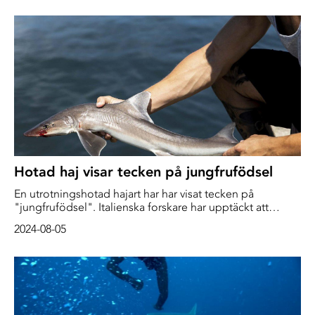
Hotad haj visar tecken på jungfrufödsel
En utrotningshotad hajart har har visat tecken på
"jungfrufödsel". Italienska forskare har upptäckt att
honor av arten hundhaj fått ungar – utan att en hane varit
2024-08-05
inblandad.