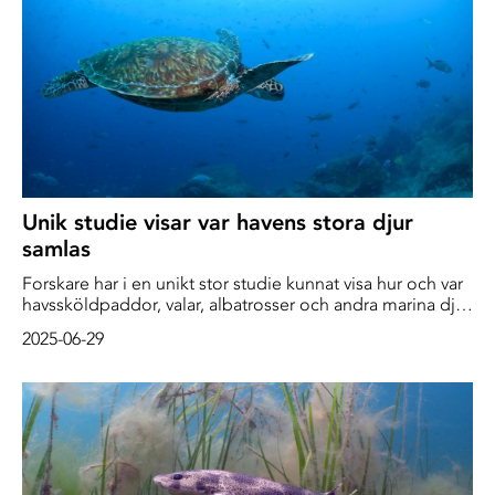
Unik studie visar var havens stora djur
samlas
Forskare har i en unikt stor studie kunnat visa hur och var
havssköldpaddor, valar, albatrosser och andra marina djur
färdas i haven och samlas längs kuster. Kunskapen ger
2025-06-29
viktigt underlag för beslut om vilka havsområden som i
första hand bör skyddas.