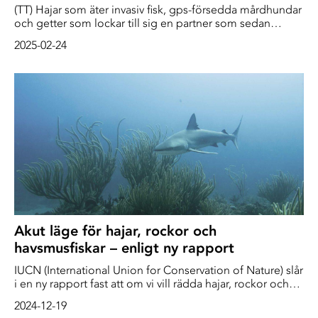
(TT) Hajar som äter invasiv fisk, gps-försedda mårdhundar
och getter som lockar till sig en partner som sedan
dödas. Alla är exempel på när djur används för att skydda
2025-02-24
natur eller andra djur. Men är det etiskt försvarbart? Nja,
svarar en ny studie.
Akut läge för hajar, rockor och
havsmusfiskar – enligt ny rapport
IUCN (International Union for Conservation of Nature) slår
i en ny rapport fast att om vi vill rädda hajar, rockor och
havsmöss i vårt hav, måste vi få bukt med överfisket och
2024-12-19
bifångsterna.