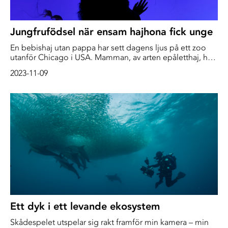
Jungfrufödsel när ensam hajhona fick unge
En bebishaj utan pappa har sett dagens ljus på ett zoo
utanför Chicago i USA. Mamman, av arten epåletthaj, har
bott i akvariet sedan 2019 och aldrig tillsammans med en
2023-11-09
hane, rapporterar NPR.
Ett dyk i ett levande ekosystem
Skådespelet utspelar sig rakt framför min kamera – min