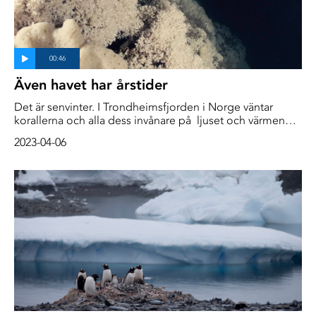
Även havet har årstider
Det är senvinter. I Trondheimsfjorden i Norge väntar
korallerna och alla dess invånare på ljuset och värmen
som ska komma tillbaka. Havet har, precis som på land,
2023-04-06
årstider som påverkar beteenden och tillväxt.