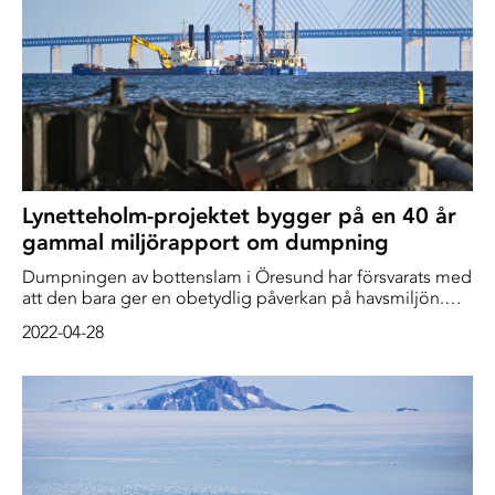
Lynetteholm-projektet bygger på en 40 år
gammal miljörapport om dumpning
Dumpningen av bottenslam i Öresund har försvarats med
att den bara ger en obetydlig påverkan på havsmiljön.
Men flera danska experter dömer nu ut
2022-04-28
miljökonsekvensbeskrivningen inför projektet
Lynetteholm, som bygger på en 40 år gammal,
amerikansk studie, rapporterar DR