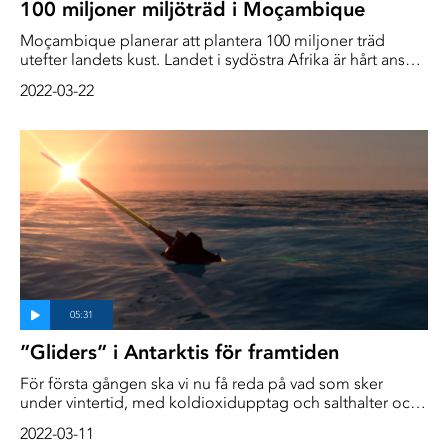
100 miljoner miljöträd i Moçambique
Moçambique planerar att plantera 100 miljoner träd
utefter landets kust. Landet i sydöstra Afrika är hårt ansatt
av både tropiska stormar och allt högre vattennivåer
2022-03-22
”Gliders” i Antarktis för framtiden
För första gången ska vi nu få reda på vad som sker
under vintertid, med koldioxidupptag och salthalter och
på så sätt få mer exakta data att stoppa in i olika
2022-03-11
klimatmodeller för att få säkrare förutsägelser om