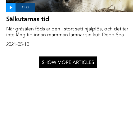
Sälkutarnas tid
När gråsälen föds är den i stort sett hjälplös, och det tar
inte lång tid innan mamman lämnar sin kut. Deep Sea
Reporter är med under sälkutarnas första dagar i livet
2021-05-10
SHOW MORE ARTICLES