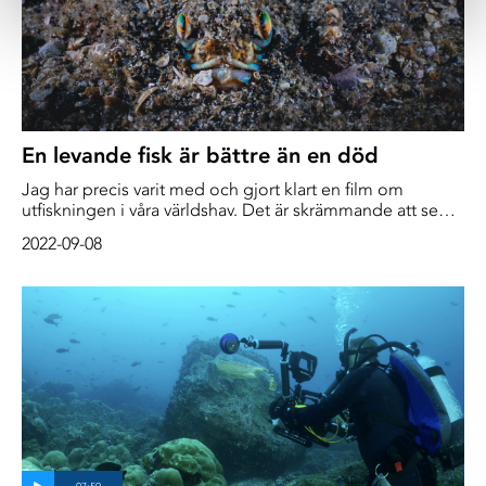
En levande fisk är bättre än en död
Jag har precis varit med och gjort klart en film om
utfiskningen i våra världshav. Det är skrämmande att se
hur människor drabbas, överallt, när fisken försvinner. Hur
2022-09-08
människor både förlorar arbetstillfällen och sin källa till
protein. Men hur utfiskningen påverkat ekosystemet, i
havet, kan vara en långt mycket allvarligare konsekvens –
långsiktigt.