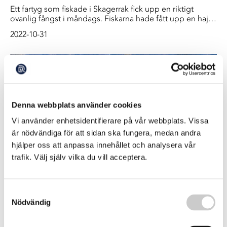
Ett fartyg som fiskade i Skagerrak fick upp en riktigt
ovanlig fångst i måndags. Fiskarna hade fått upp en haj
som ingen av dem kände igen. Det visade sig till slut vara
2022-10-31
en sexbågig kamtandshaj
Denna webbplats använder cookies
Vi använder enhetsidentifierare på vår webbplats. Vissa
är nödvändiga för att sidan ska fungera, medan andra
hjälper oss att anpassa innehållet och analysera vår
trafik. Välj själv vilka du vill acceptera.
Kemikalieutsläpp till havs ökar – ”riktigt
illa”
Samtyckesval
Utsläppen av mineraloljor till havs har minskat under de
Nödvändig
senaste åren – däremot har kemikalieutsläppen i havet
ökat, rapporterar SVT. Det handlar om skadliga kemikalier
2022-10-11
som släpps ut från fartyg som fraktar biobränslen,