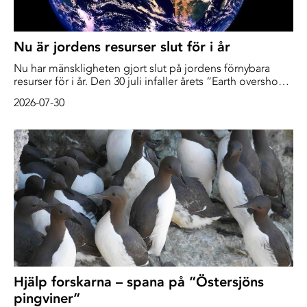
Nu är jordens resurser slut för i år
Nu har mänskligheten gjort slut på jordens förnybara
resurser för i år. Den 30 juli infaller årets ”Earth overshoot
day”. För närvarande utnyttjar vi naturens resurser 73
2026-07-30
procent snabbare än vad jordens ekosystem kan
återhämta sig – en takt som skulle kräva att vi hade 1,73
jordklot, enligt organisationen Global Footprint Network
som gör mätningarna. […]
Hjälp forskarna – spana på ”Östersjöns
pingviner”