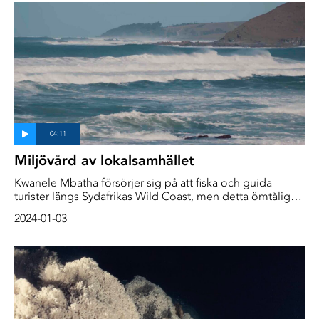
Miljövård av lokalsamhället
Kwanele Mbatha försörjer sig på att fiska och guida
turister längs Sydafrikas Wild Coast, men detta ömtåliga
ekosystem står inför hotet från överfiske, skador från olje-
2024-01-03
och gasutvinning, gruvdrift och många andra mänskliga
aktiviteter.