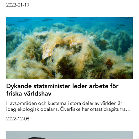
fortsätter att slå rekord – år efter år. Och förra året var det
2023-01-19
absolut varmaste hittills. Och det får konsekvenser för oss
på land.
Dykande statsminister leder arbete för
friska världshav
Havsområden och kusterna i stora delar av världen är
idag ekologisk obalans. Överfiske har oftast dragits fram
som dominerande problem. Men även försurning ,
2022-12-08
övergödning, miljöplaster, föroreningar och
klimatändringar är viktiga faktorer. Konsekvenserna är
redan stora - inte minst för människan och vår ekonomi.