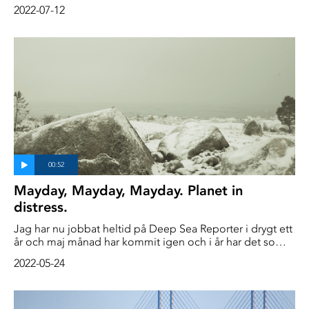
förutspå var och när de giftiga blomningarna kommer att
2022-07-12
ske
Mayday, Mayday, Mayday. Planet in
distress.
Jag har nu jobbat heltid på Deep Sea Reporter i drygt ett
år och maj månad har kommit igen och i år har det som
vanligt varit en månad då vädret kan gå igenom 4
2022-05-24
säsonger på några timmar. Men nu verkar det som om
dessa snabba och ibland extrema förändringar inträffar
när som helst under året