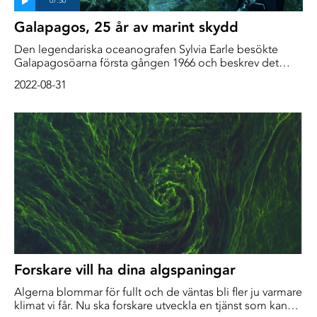
Galapagos, 25 år av marint skydd
Den legendariska oceanografen Sylvia Earle besökte
Galapagosöarna första gången 1966 och beskrev det
som "den hajigaste platsen jag någonsin varit på." I juli
2022-08-31
2022 återvänder vi till denna speciella plats på en
forskningsbåt chartrad av Dr. Earle's Mission Blue
Foundation. Expeditionen har till uppgift att kontrollera
viktiga miljöhälsoindikatorer på 25-årsdagen av att
Galapagos förklarades som ett marint skyddat område
Forskare vill ha dina algspaningar
Algerna blommar för fullt och de väntas bli fler ju varmare
klimat vi får. Nu ska forskare utveckla en tjänst som kan