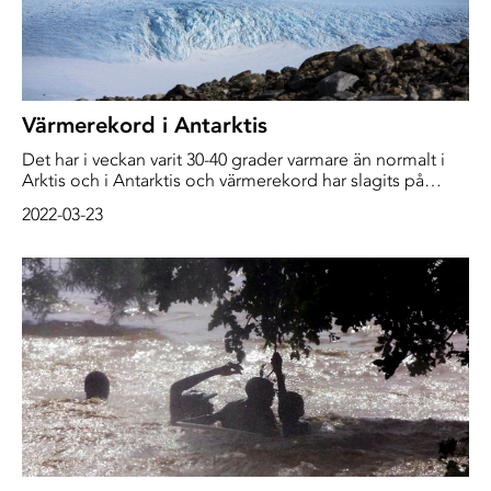
Värmerekord i Antarktis
Det har i veckan varit 30-40 grader varmare än normalt i
Arktis och i Antarktis och värmerekord har slagits på
minst en väderstation. Det är inte ett gott tecken när du
2022-03-23
ser sånt här hända, säger meteorologen Matthew Lazzara
vid University of Wisconsin