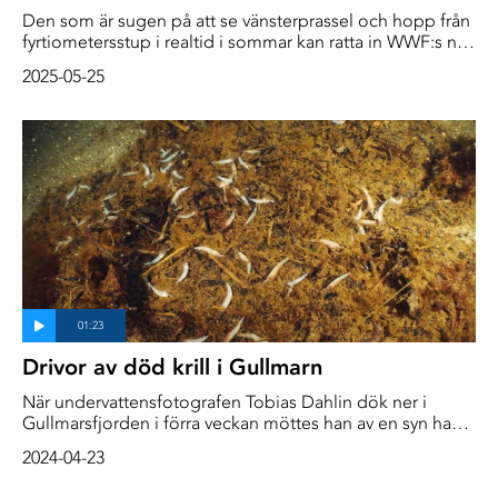
Den som är sugen på att se vänsterprassel och hopp från
fyrtiometersstup i realtid i sommar kan ratta in WWF:s nya
lajvsändning om sillgrisslor. Det är ju en väldigt rolig art,
2025-05-25
säger Mathilda Karlsson på WWF.
Drivor av död krill i Gullmarn
När undervattensfotografen Tobias Dahlin dök ner i
Gullmarsfjorden i förra veckan möttes han av en syn han
inte är van vid. Något i havet är galet. På botten ligger
2024-04-23
drivor av döende och död krill.