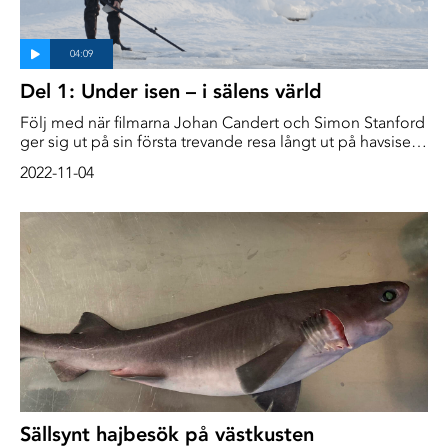
Del 1: Under isen – i sälens värld
Följ med när filmarna Johan Candert och Simon Stanford
ger sig ut på sin första trevande resa långt ut på havsisen.
Där ska de försöka filma ”Sälens hemliga liv”, men det
2022-11-04
var inte så lätt som de först trodde
Sällsynt hajbesök på västkusten