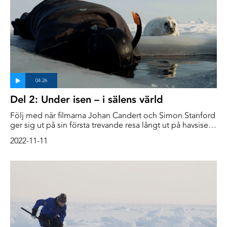
Del 2: Under isen – i sälens värld
Följ med när filmarna Johan Candert och Simon Stanford
ger sig ut på sin första trevande resa långt ut på havsisen.
Där ska de försöka filma ”Sälens hemliga liv”, men det
2022-11-11
var inte så lätt som de först trodde