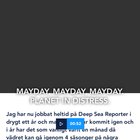
MAYDAY, MAYDAY, MAYDAY.
PLANET IN DISTRESS.
Jag har nu jobbat heltid på Deep Sea Reporter i
drygt ett år och maj månad har kommit igen och
00:52
i år har det som vanligt varit en månad då
vädret kan gå igenom 4 säsonger på några