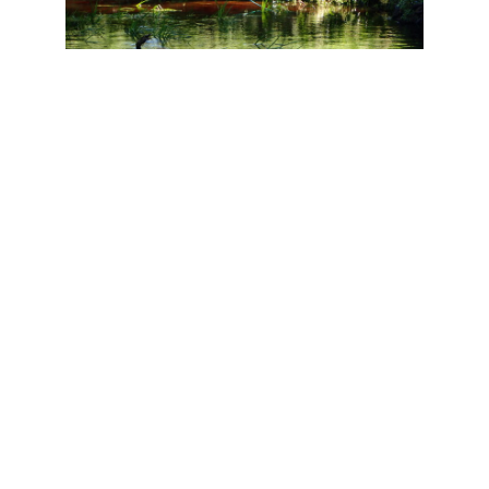
ERIN MCCALLUM FORSKAR VID INSTITUTIONEN FÖR VILT, FISK OCH
MILJÖ VID SVENSKA LANTBRUKSUNIVERSITETET I UMEÅ.
FOTO:
ERIN MCCALLUM
Söker sig fiskar till det förorenade vattnet nära
reningsverk? Och hur påverkas de i så fall av det
i längden? Det ska forskaren Erin McCallum
försöka ta reda på under de kommande fyra
åren.