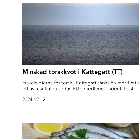
Minskad torskkvot i Kattegatt (TT)
Fiskekvoterna för torsk i Kattegatt sänks än mer. Det 
ett av resultaten sedan EU:s medlemsländer till sist
enats om nästa års fiske i bland annat Nordsjön,
2024-12-12
Atlanten och Medelhavet.