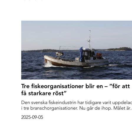
Tre fiskeorganisationer blir en – ”för att
få starkare röst”
Den svenska fiskeindustrin har tidigare varit uppdela
i tre branschorganisationer. Nu går de ihop. Målet är
att kunna påverka fiskeripolitiken, det säger
2025-09-05
ordförande Mathias Ivarsson till Deep Sea Reporter.
Men det finns kritiker.