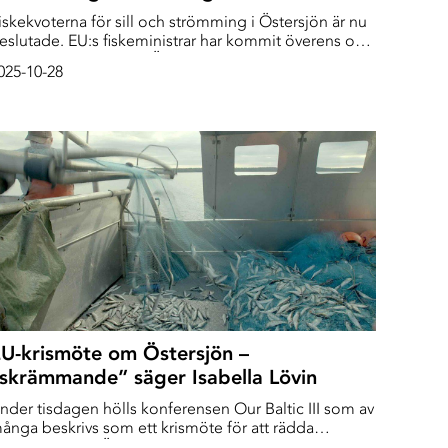
iskekvoterna för sill och strömming i Östersjön är nu
eslutade. EU:s fiskeministrar har kommit överens om
tt högre fiskeuttag ur Östersjön än vad EU-
025-10-28
ommissionen föreslog. Isabella Lövin (MP) menar att
eslutet bryter mot EU-lagstiftning.
U-krismöte om Östersjön –
skrämmande” säger Isabella Lövin
nder tisdagen hölls konferensen Our Baltic III som av
ånga beskrivs som ett krismöte för att rädda
iskbestånden i Östersjön. Förutom