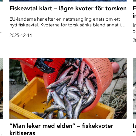
Fiskeavtal klart – lägre kvoter för torsken
F
i
EU-länderna har efter en nattmangling enats om ett
nytt fiskeavtal. Kvoterna för torsk sänks bland annat i
I
sydligaste Nordsjön.
ån
o
2025-12-14
n
2
å
k
h
,
”Man leker med elden” – fiskekvoter
I
kritiseras
”