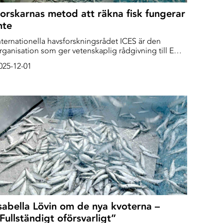
orskarnas metod att räkna fisk fungerar
nte
nternationella havsforskningsrådet ICES är den
rganisation som ger vetenskaplig rådgivning till EU
är de beslutar om hur mycket man ska få fiska varje
025-12-01
r. En ny studie från ICES visar att sättet de räknar på
an ge rådgivning som innebär att risken för ett för
ögt fisketryck är större än man tidigare trott.
sabella Lövin om de nya kvoterna –
Fullständigt oförsvarligt”