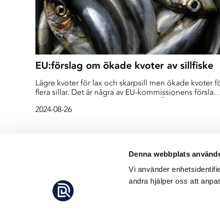
EU:förslag om ökade kvoter av sillfiske
Lägre kvoter för lax och skarpsill men ökade kvoter f
flera sillar. Det är några av EU-kommissionens förslag
om hur mycket fisk som får fångas i Östersjön under
2024-08-26
nästa år. Men besked om sill i Bottenhavet dröjer.
Denna webbplats använde
Vi använder enhetsidentifi
andra hjälper oss att anpas