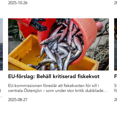
2025-10-26
2
regeringen och EU-kommissionen strömmingens
l
enda vänner, enligt landsbygdsminister Peter Kullgren
o
(KD).
o
D
EU-förslag: Behåll kritiserad fiskekvot
F
EU-kommissionen föreslår att fiskekvoten för sill i
S
centrala Östersjön – som under stor kritik dubblades
f
d
till i år – behålls. Samtidigt vill man minska sillfisket i
2025-08-27
2
Bottniska viken.