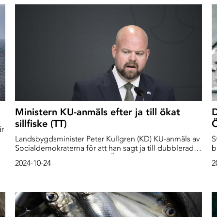
Ministern KU-anmäls efter ja till ökat
D
sillfiske (TT)
Ö
är
Landsbygdsminister Peter Kullgren (KD) KU-anmäls av
S
Socialdemokraterna för att han sagt ja till dubblerade
be
fiskekvoter för sill i centrala Östersjön. KD-ledaren
k
2024-10-24
2
Ebba Busch kallar de nya kvoterna för "ett
r
katastrofbeslut".
(
s