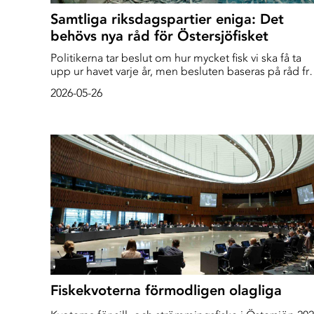
Samtliga riksdagspartier eniga: Det
behövs nya råd för Östersjöfisket
Politikerna tar beslut om hur mycket fisk vi ska få ta
upp ur havet varje år, men besluten baseras på råd fr
forskare i Internationella havsforskningsrådet (ICES).
2026-05-26
Den 28 maj väntas ICES presentera årets råd som
kommer att ligga till grund för nästa års fiskekvoter.
Men enligt en undersökning som organisationen
Baltic Waters har gjort tillsammans med Sportfiskarna
anser samtliga partier att ICES råd är otillräckliga som
grund för besluten
Fiskekvoterna förmodligen olagliga