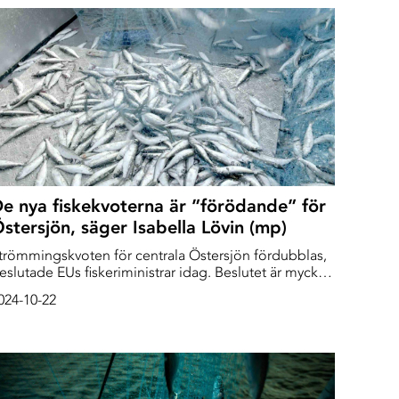
e nya fiskekvoterna är ”förödande” för
stersjön, säger Isabella Lövin (mp)
trömmingskvoten för centrala Östersjön fördubblas,
slutade EUs fiskeriministrar idag. Beslutet är mycket
ontroversiellt och ett nederlag för den svenska
024-10-22
egeringen. Den ansvarige ministern, Peter Kullgren
kd), hävdade före beslutet att han skulle kämpa för
änkta fiskekvoter. Det blev tvärtom.