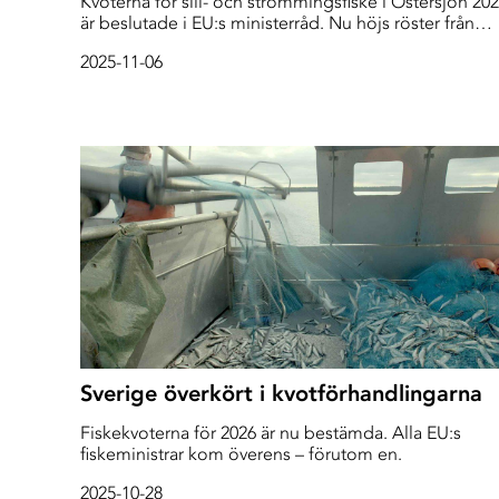
Kvoterna för sill- och strömmingsfiske i Östersjön 20
är beslutade i EU:s ministerråd. Nu höjs röster från
flera håll om att fiskekvoterna i Bottenhavet och
2025-11-06
Bottenviken är olagligt höga.
Sverige överkört i kvotförhandlingarna
Fiskekvoterna för 2026 är nu bestämda. Alla EU:s
fiskeministrar kom överens – förutom en.
2025-10-28