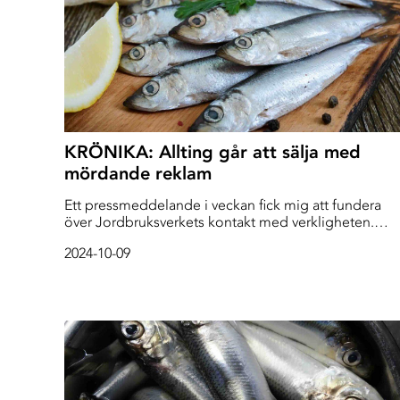
KRÖNIKA: Allting går att sälja med
mördande reklam
Ett pressmeddelande i veckan fick mig att fundera
över Jordbruksverkets kontakt med verkligheten.
Forskarnas larmrapporter om fiskbestånden tycks int
2024-10-09
ha nått byråkraterna bakom verkets flotta fasad i
Jönköping.