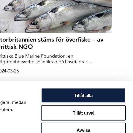
torbritannien stäms för överfiske – av
rittisk NGO
rittiska Blue Marine Foundation, en
älgörenhetsstiftelse inriktad på havet, drar
torbritannien inför rätta för att de tillåter överfiske i
024-03-25
e brittiska vattnen. Och framför allt att det sker tvärt
mot de nivåer som vetenskapen säger är möjligt att
a upp.
Tillåt alla
ungera, medan
eptera.
Tillåt urval
Avvisa