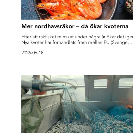
Mer nordhavsräkor – då ökar kvoterna
Efter att räkfisket minskat under några år ökar det ige
Nya kvoter har förhandlats fram mellan EU (Sverige
och Danmark) och Norge, vilket innebär att uttaget i
2026-06-18
Skagerrak, Kattegatt och Nordsjön kan gå upp med 
procent. Text: Marika Griehsel Enligt Havs- och
vattenmyndighetens utredare, Bart Adriaenssens har
beståndet vuxit sig starkare. – Samtidigt som […]