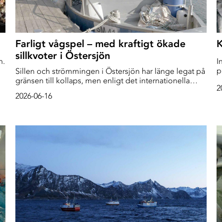
Farligt vågspel – med kraftigt ökade
K
sillkvoter i Östersjön
n.
I
p
Sillen och strömmingen i Östersjön har länge legat på
h
gränsen till kollaps, men enligt det internationella
2
15
s
havsforskningsrådet ICES ser bestånden nu ut att öka.
2026-06-16
Därför föreslår de att fiskekvoterna höjs – med upp till
122 procent.