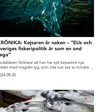
RÖNIKA: Kejsaren är naken – ”EUs och
veriges fiskeripolitik är som en ond
saga”
kräddaren förklarar att han har sytt kejsarens nya
läder med magiskt tyg, som inte kan ses av mindre
egåvade människor. När kejsaren går genom staden
024-09-20
åtsas alla se de praktfulla nya kläderna: Ingen vill ju
mstå som dum. Jag tänker på HC Andersens saga
är jag lyssnar till forskarna under Kustvattendagen i
ariehamn. Vem kan jag lita på?