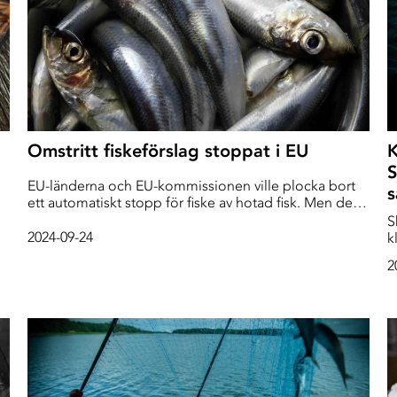
Omstritt fiskeförslag stoppat i EU
K
S
EU-länderna och EU-kommissionen ville plocka bort
ett automatiskt stopp för fiske av hotad fisk. Men det
gillas inte av EU-parlamentet, där fiskeutskottet nu
S
skickar tillbaka hela förslaget. Men det var med minsta
e
2024-09-24
k
möjliga marginal.
b
2
l
fra
n
M