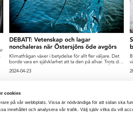
DEBATT: Vetenskap och lagar
S
nonchaleras när Östersjöns öde avgörs
b
ör
Klimatfrågan växer i betydelse för allt fler väljare. Det
B
borde vara en självklarhet att ta den på allvar. Trots det
v
ignorera ministrar vetenskapliga råd och lagar. Är vi
S
2024-04-23
2
redo att stå och se på medan klimatet havererar och
d
våra hav töms på liv?
e
t
SHOW MORE ARTICLES
r cookies
erare på vår webbplats. Vissa är nödvändiga för att sidan ska f
sa innehållet och analysera vår trafik. Välj själv vilka du vill acc