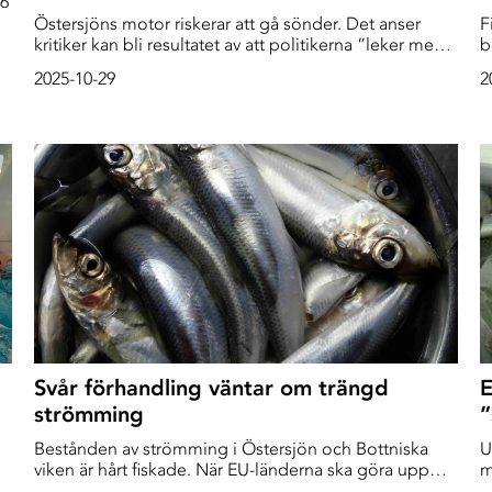
26
Östersjöns motor riskerar att gå sönder. Det anser
F
kritiker kan bli resultatet av att politikerna ”leker med
b
elden” när det kommer till fiskekvoterna.
e
2025-10-29
2
k
b
Svår förhandling väntar om trängd
E
strömming
”
Bestånden av strömming i Östersjön och Bottniska
U
viken är hårt fiskade. När EU-länderna ska göra upp
m
om fiskekvoterna för nästa år är den svenska
f