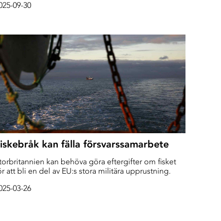
025-09-30
andsbygdsminister Peter Kullgren (KD) och klimat-
ch miljöminister Romina Phourmokhtari (L) deltog
ckså EU-parlamentarikern Isabella Lövin (MP) som
eep Sea Reporter pratat med.
iskebråk kan fälla försvarssamarbete
torbritannien kan behöva göra eftergifter om fisket
ör att bli en del av EU:s stora militära upprustning.
025-03-26