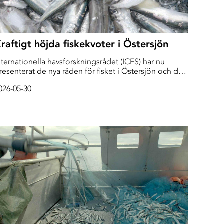
raftigt höjda fiskekvoter i Östersjön
nternationella havsforskningsrådet (ICES) har nu
resenterat de nya råden för fisket i Östersjön och det
andlar bland annat om kraftigt höjda kvoter för
026-05-30
trömming och skarpsill i östersjön för nästa år.