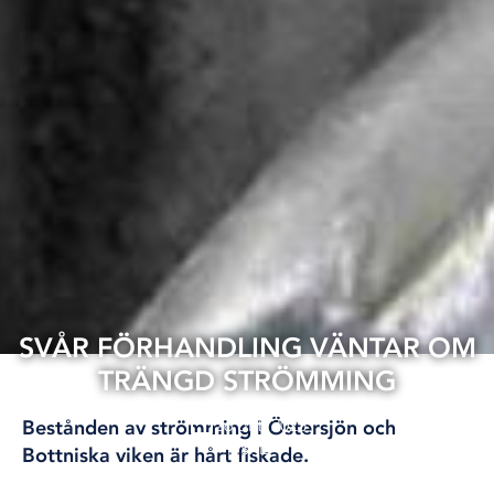
SVÅR FÖRHANDLING VÄNTAR OM
TRÄNGD STRÖMMING
26 okt, 2025
Bestånden av strömming i Östersjön och
FISKE
Bottniska viken är hårt fiskade.