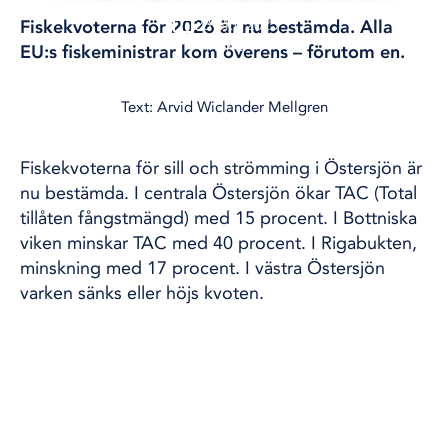
28 okt, 2025
Fiskekvoterna för 2026 är nu bestämda. Alla
FISKE
EU:s fiskeministrar kom överens – förutom en.
Text: Arvid Wiclander Mellgren
Fiskekvoterna för sill och strömming i Östersjön är
nu bestämda. I centrala Östersjön ökar TAC (Total
tillåten fångstmängd) med 15 procent. I Bottniska
viken minskar TAC med 40 procent. I Rigabukten,
minskning med 17 procent. I västra Östersjön
varken sänks eller höjs kvoten.
Alla EU:s ministrar med ansvar för fiskeripolitiken
röstade jag till förslaget utom Sveriges
representant, landsbygdsminister Peter Kullgren
(KD). Han förespråkade det betydligt mindre