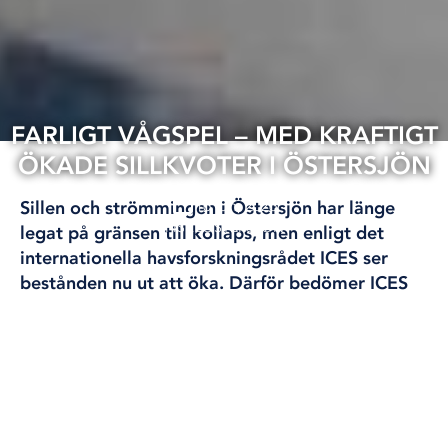
FARLIGT VÅGSPEL – MED KRAFTIGT
ÖKADE SILLKVOTER I ÖSTERSJÖN
16 jun, 2026
Sillen och strömmingen i Östersjön har länge
FISKE
ÖSTERSJÖN
legat på gränsen till kollaps, men enligt det
internationella havsforskningsrådet ICES ser
bestånden nu ut att öka.
Därför bedömer ICES
att kvoterna kan öka – med upp till 122 procent
Text: Amanda Saveland
De senaste åren har fisketrycket på sill och