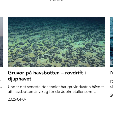
Gruvor på havsbotten – rovdrift i
N
djuphavet
0
D
d
Under det senaste decenniet har gruvindustrin hävdat
f
att havsbotten är viktig för de ädelmetaller som
2
s
behövs bland annat i batterierna till mobiltelefoner
2025-04-07
h
och bärbara datorer. När företagen letat efter var de
h
bästa havsområdena för att hitta de värdefulla
m
sulfiderna och nodulerna, de som har kallats ”havets