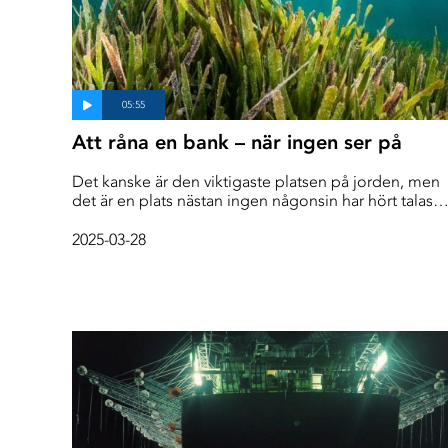
Att råna en bank – när ingen ser på
Det kanske är den viktigaste platsen på jorden, men
det är en plats nästan ingen någonsin har hört talas
om - Saya de Malha Bank. Den har kallats för världen
största osynliga ö och ligger långt ut i Indiska
2025-03-28
oceanen mellan Mauritius och Seychellerna, mer än 
mil från land.