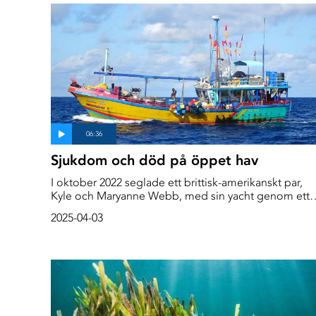
till proteinrikt fiskmjöl som sedan används som foder
till kycklingar, grisar och i fiskodlingar.
Sjukdom och död på öppet hav
I oktober 2022 seglade ett brittisk-amerikanskt par,
Kyle och Maryanne Webb, med sin yacht genom ett
avlägset område i Indiska oceanen mellan Mauritius
2025-04-03
och Seychellerna, strax söder om Saya de Malha Ban
världens största sjögräsfält.