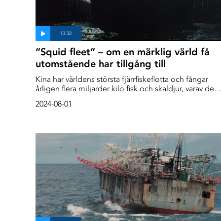
”Squid fleet” – om en märklig värld få
utomstående har tillgång till
Kina har världens största fjärrfiskeflotta och fångar
årligen flera miljarder kilo fisk och skaldjur, varav den
största delen är bläckfisk.
2024-08-01