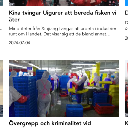
Kina tvingar Uigurer att bereda fisken vi
D
äter
D
av
o
Minoriteter från Xinjiang tvingas att arbeta i industrier
b
runt om i landet. Det visar sig att de bland annat
2
bereder en stor del av den fisk och skaldjur som
2024-07-04
skickas till Europa och USA.
Övergrepp och kriminalitet vid
K