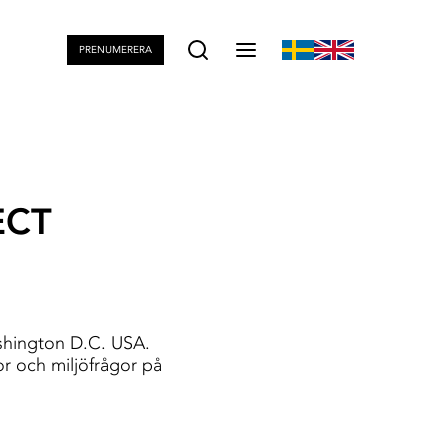
PRENUMERERA
ECT
ashington D.C. USA.
or och miljöfrågor på