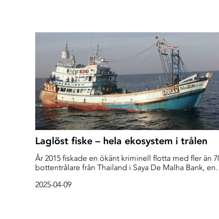
Laglöst fiske – hela ekosystem i trålen
År 2015 fiskade en ökänt kriminell flotta med fler än 7
bottentrålare från Thailand i Saya De Malha Bank, en
nedsänkt platå stor som Schweiz som ligger i Indiska
2025-04-09
oceanen mellan Mauritius och Seychellerna. Trålarna
drog sina nät över havsbottnen och plockade upp
olika typer av matfisk, som lizard fish, rund
skrubbskädda men också hajar. Fångsten förädlades