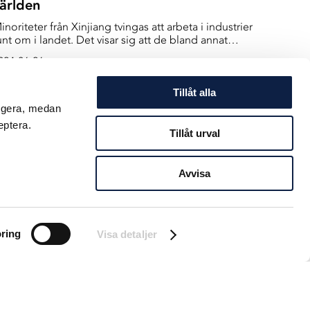
ärlden
inoriteter från Xinjiang tvingas att arbeta i industrier
unt om i landet. Det visar sig att de bland annat
ereder en stor del av den fisk och skaldjur som
024-06-26
kickas till Europa och USA.
Tillåt alla
ungera, medan
eptera.
Tillåt urval
Avvisa
ring
Visa detaljer