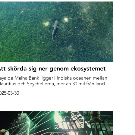
tt skörda sig ner genom ekosystemet
aya de Malha Bank ligger i Indiska oceanen mellan
auritius och Seychellerna, mer än 30 mil från land.
et sträcker sig över ett område lika stort som
025-03-30
chweiz och är en av världens största sjögräsängar,
ilket gör den till planetens viktigaste kolsänka.