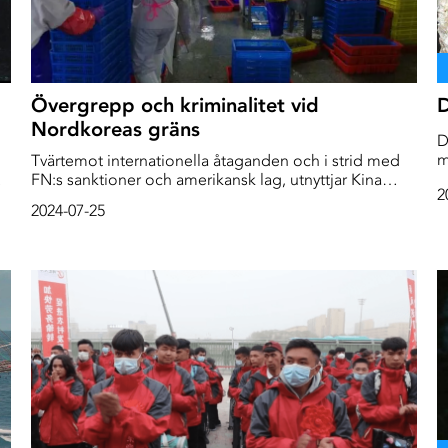
Övergrepp och kriminalitet vid
D
Nordkoreas gräns
D
m
Tvärtemot internationella åtaganden och i strid med
FN:s sanktioner och amerikansk lag, utnyttjar Kina
2
nordkoreaner i sin fisk- och skaldjursindustri. Många
2024-07-25
på anläggningarna berättade om omfattande sexuella
övergrepp.