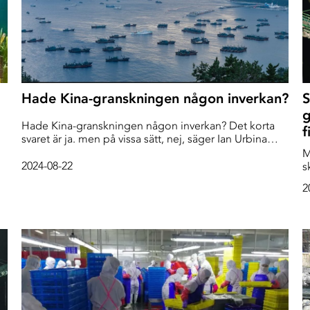
Hade Kina-granskningen någon inverkan?
S
g
Hade Kina-granskningen någon inverkan? Det korta
f
svaret är ja. men på vissa sätt, nej, säger Ian Urbina
s
som ledde granskningen.
M
2024-08-22
s
30
u
2
f
s