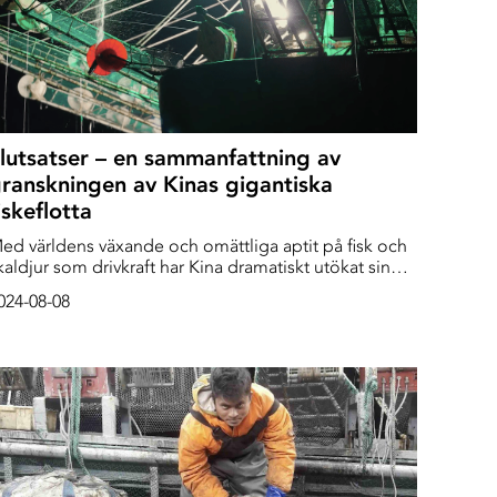
lutsatser – en sammanfattning av
ranskningen av Kinas gigantiska
iskeflotta
ed världens växande och omättliga aptit på fisk och
kaldjur som drivkraft har Kina dramatiskt utökat sin
tbredning på öppet hav. Med så många som 6 500
024-08-08
artyg är den kinesiska fjärrfiskeflottan mer än dubbelt
å stor som sin närmaste globala konkurrent.