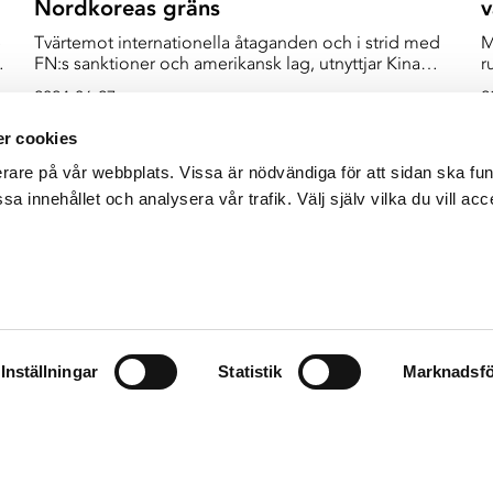
Nordkoreas gräns
v
e
Tvärtemot internationella åtaganden och i strid med
M
FN:s sanktioner och amerikansk lag, utnyttjar Kina
r
et
nordkoreaner i sin fisk- och skaldjursindustri. Många
b
2024-06-27
2
på anläggningarna berättade om omfattande sexuella
s
r
övergrepp.
r cookies
erare på vår webbplats. Vissa är nödvändiga för att sidan ska f
sa innehållet och analysera vår trafik. Välj själv vilka du vill acc
e
Inställningar
Statistik
Marknadsfö