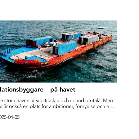
ationsbyggare – på havet
e stora haven är vidsträckta och ibland brutala. Men
e är också en plats för ambitioner, förnyelse och en
lykt från regler. Genom att skapa sina egna
025-04-05
jälvständiga mikronationer på internationellt vatten,
ar haven länge varit en magnet för libertarianer som
oppas kunna fly från regeringar, skatter och andra
änniskor.