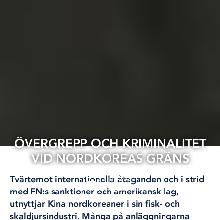
ÖVERGREPP OCH KRIMINALITET
VID NORDKOREAS GRÄNS
25 jul, 2024
Tvärtemot internationella åtaganden och i strid
INTERNATIONELLT
med FN:s sanktioner och amerikansk lag,
utnyttjar Kina nordkoreaner i sin fisk- och
skaldjursindustri. Många på anläggningarna