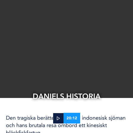
DANIELS HISTORIA
Den tragiska berättelsen om en indonesisk sjöman
20:12
och hans brutala resa ombord ett kinesiskt
bläckfiskfartyg.