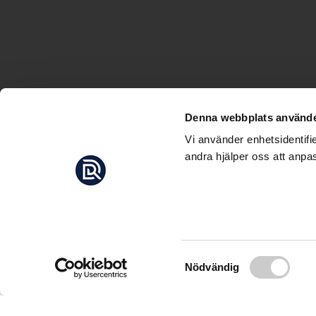
Denna webbplats använde
Vi använder enhetsidentifi
andra hjälper oss att anpas
”SQUID
VÄRL
Kina har världens störs
den största delen är b
Samtyckesval
Nödvändig
Fiskflottan präglas av
information om sina far