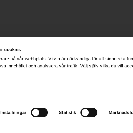
r cookies
erare på vår webbplats. Vissa är nödvändiga för att sidan ska f
sa innehållet och analysera vår trafik. Välj själv vilka du vill acc
 FLEET” – OM EN 
D FÅ UTOMSTÅEND
ta fjärrfiskeflotta och fångar årligen flera miljarder kilo f
läckfisk.
Inställningar
Statistik
Marknadsfö
TILLGÅNG TILL
 människohandel, brutala arbetsvillkor och våld. Men Kina 
tyg, och de flesta stannar till havs i mer än ett år, vilke