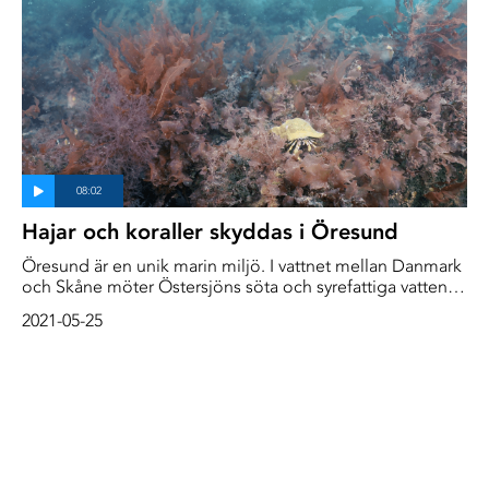
Hajar och koraller skyddas i Öresund
Öresund är en unik marin miljö. I vattnet mellan Danmark
och Skåne möter Östersjöns söta och syrefattiga vatten
det salta syrerika vattnet från Kattegatt. Trålförbud har rått
2021-05-25
i snart 90 år