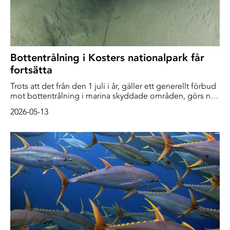
Bottentrålning i Kosters nationalpark får
fortsätta
Trots att det från den 1 juli i år, gäller ett generellt förbud
mot bottentrålning i marina skyddade områden, görs nu
undantag. Havs- och vattenmyndigheten har idag
2026-05-13
beslutat att räkfisket kan fortsätta i Kosterfjorden-
Väderöfjorden, på obestämd framtid. I Gullmarsfjorden
ska räkfisket fasas ut och helt förbjudas i juli 2027.