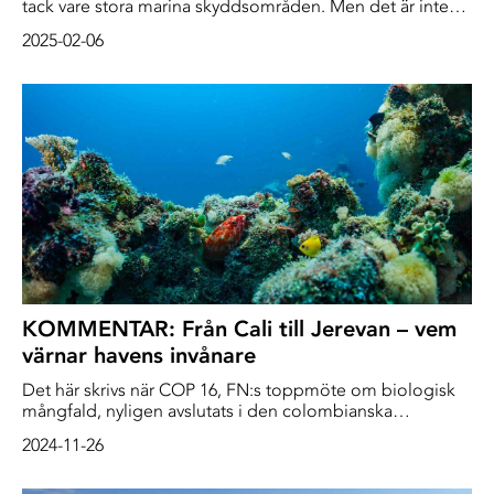
tack vare stora marina skyddsområden. Men det är inte
alla arter som har kommit tillbaka. Man uppskattar att det
2025-02-06
endast finns 20 vuxna leopard-hajar kvar, på grund av det
hårda av överfisket. Kan den här arten räddas? Och varför
är det viktigt?
KOMMENTAR: Från Cali till Jerevan – vem
värnar havens invånare
Det här skrivs när COP 16, FN:s toppmöte om biologisk
mångfald, nyligen avslutats i den colombianska
kuststaden Cali. På ett mänskligt plan sker framsteg:
2024-11-26
världens urfolk får en starkare röst i kampen för att skydda
planeten jordens hotade arter. Många av dessa folk bor