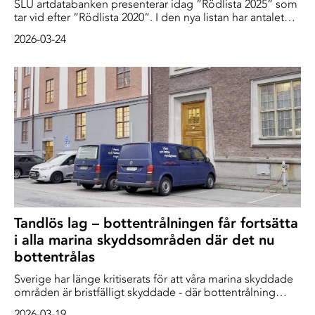
SLU artdatabanken presenterar idag ”Rödlista 2025” som
tar vid efter ”Rödlista 2020”. I den nya listan har antalet
rödlistade arter ökat med 10 % jämfört med 2020, från 4
2026-03-24
746 till 5 217 arter. Antalet hotade arter har ökat från 2 249
till 2 373.
Tandlös lag – bottentrålningen får fortsätta
i alla marina skyddsområden där det nu
bottentrålas
Sverige har länge kritiserats för att våra marina skyddade
områden är bristfälligt skyddade - där bottentrålning
efter räka tillåtits även i naturreservat och i vår första
2026-03-19