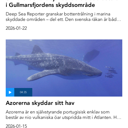
i Gullmarsfjordens skyddsområde
Deep Sea Reporter granskar bottentrålning i marina
skyddade områden – del ett. Den svenska räkan är både
rödlistad enligt artdatabanken och har mist sin MSC-
2026-01-22
märkning, ändå fortsätter trålningen efter räkor också i
marina skyddsområden. Deep Sea Reporter kommer att i
två reportage granska bottentrålningens följder. I del ett
dyker vi ner i Gullmarsfjorden, Sveriges första marina
skyddsområde och landets enda tröskelfjord med ett
unikt marint liv.
Azorerna skyddar sitt hav
Azorerna är en självstyrande portugisisk enklav som
består av nio vulkaniska öar utspridda mitt i Atlanten. Här
har man lyckats skapa något som extremt få länder än så
2026-01-15