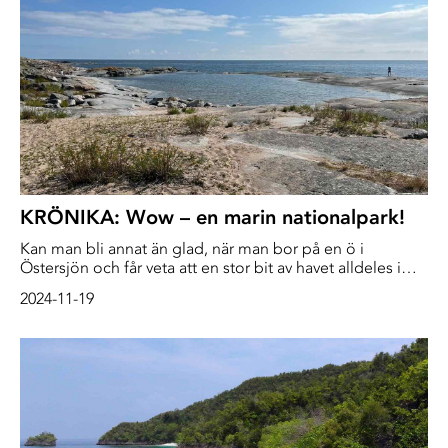
nära havet, somliga på öar som hotar att helt försvinna
om klimatkrisens spår. Deras röster blir viktiga för att
skydda havens invånare.
KRÖNIKA: Wow – en marin nationalpark!
Kan man bli annat än glad, när man bor på en ö i
Östersjön och får veta att en stor bit av havet alldeles i
närheten ska få status som marin nationalpark? Vi var
2024-11-19
många som blev både förtjusta och överraskade i april
2020, när staten och Värmdö kommun kommit överens
om att Nämdö yttre skärgård skulle bli den svenska
Östersjökustens första marina nationalpark. Nummer två i
landet, efter Kosterhavet i Bohuslän, som invigdes 2007.