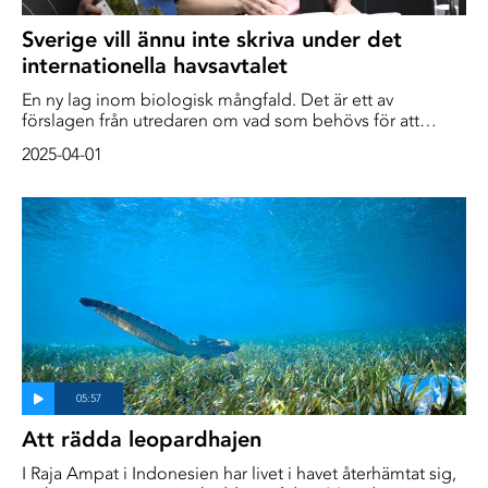
Sverige vill ännu inte skriva under det
internationella havsavtalet
En ny lag inom biologisk mångfald. Det är ett av
förslagen från utredaren om vad som behövs för att
Sverige ska kunna ansluta sig till det globala avtalet som
2025-04-01
ska skydda världshavet.
Att rädda leopardhajen
I Raja Ampat i Indonesien har livet i havet återhämtat sig,