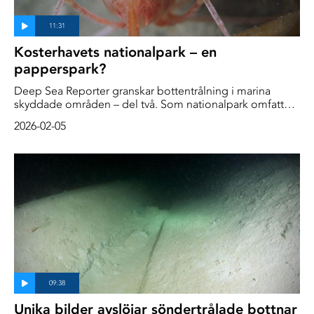
Kosterhavets nationalpark – en
papperspark?
Deep Sea Reporter granskar bottentrålning i marina
skyddade områden – del två. Som nationalpark omfattas
Kosterhavet av Sveriges starkaste naturskydd. På pappret.
2026-02-05
I praktiken pågår omfattande bottentrålning efter räka, en
fiskemetod som räknas som en av världens mest
destruktiva.
Unika bilder avslöjar söndertrålade bottnar