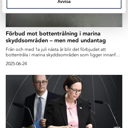
Avvisa
Förbud mot bottentrålning i marina
skyddsområden – men med undantag
Från och med 1a juli nästa år blir det förbjudet att
bottentråla i marina skyddsområden som ligger innanför
trålgränsen. Men regeringen öppnar samtidigt för att det
2025-06-24
ska finnas möjligheter att göra undantag från regeln.