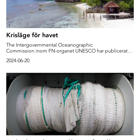
Krisläge för havet
The Intergovernmental Oceanographic
Commission inom FN-organet UNESCO har publicerat
årets State of the Ocean Report, som beskriver tillståndet
2024-06-20
för havet och livet där.