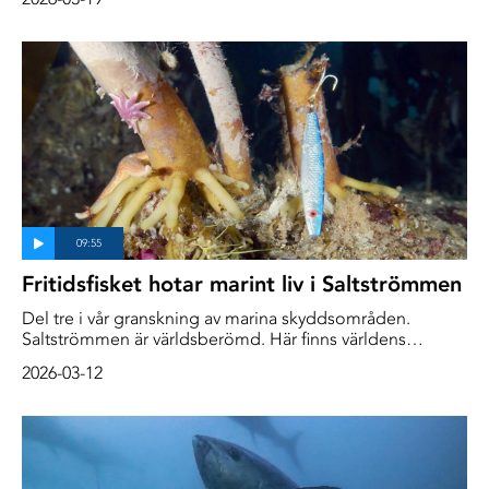
marina nationalpark. Men från och med 1:a juli i år har vi
en ny lag som ska förbjuda bottentrålning i skyddade
områden.
Fritidsfisket hotar marint liv i Saltströmmen
Del tre i vår granskning av marina skyddsområden.
Saltströmmen är världsberömd. Här finns världens
starkaste tidvattenström som gett upphov till ett rikt fiskliv
2026-03-12
vilket har lockat fritidsfiskare från hela världen. Men
fiskbestånden har minskat kraftigt och det verkar bero på
ett ökat fisketryck från fritidsfiskare.