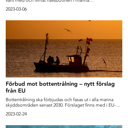
varit med och filmat havsbottnen i marina
skyddsområden, bland annat i Bratten, på uppdrag av
2023-03-06
Havs- och vattenmyndigheten (HaV).
Förbud mot bottentrålning – nytt förslag
från EU
Bottentrålning ska förbjudas och fasas ut i alla marina
skyddsområden senast 2030. Förslaget finns med i EU-
kommissionens nya handlingsplan för att rädda det
2023-02-24
marina ekosystemet.