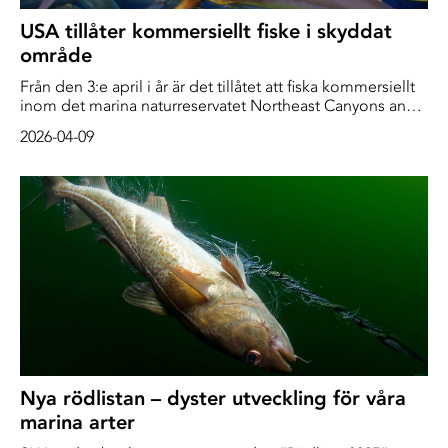
USA tillåter kommersiellt fiske i skyddat
område
Från den 3:e april i år är det tillåtet att fiska kommersiellt
inom det marina naturreservatet Northeast Canyons and
Semounts. Området, som är något större än Småland till
2026-04-09
ytan, ligger ute i Atlanten på den amerikanska östkusten
och inrättades för att skydda och bevara de unika och
orörda havsmiljöerna för framtiden.
Nya rödlistan – dyster utveckling för våra
marina arter