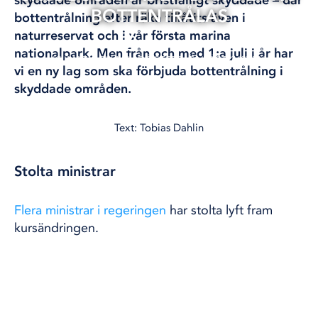
skyddade områden är bristfälligt skyddade – där
BOTTENTRÅLAS
bottentrålning efter räka tillåtits även i
naturreservat och i vår första marina
19 mar, 2026
nationalpark. Men från och med 1:a juli i år har
KLIMAT OCH MILJÖ
ÖSTERSJÖN
VÄSTKUSTEN
vi en ny lag som ska förbjuda bottentrålning i
skyddade områden.
Text: Tobias Dahlin
Stolta ministrar
Flera ministrar i regeringen
har stolta lyft fram
kursändringen.
-Skydd av känsliga hav är viktigt för regeringen
och bottentrålning kan påverka havsmiljön på flera
olika sätt. Därför gör vi nu de här ändringarna i