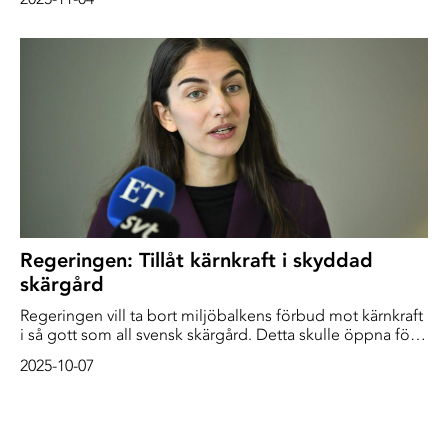
tillräckligt för att nå klimatmålen, konstaterar
Riksrevisionen. - Det är självklart så att vi behöver jobba
på det, säger klimatminister Romina Pourmokhtari (L)
Regeringen: Tillåt kärnkraft i skyddad
skärgård
Regeringen vill ta bort miljöbalkens förbud mot kärnkraft
i så gott som all svensk skärgård. Detta skulle öppna för
kärntekniska anläggningar i bland annat Bohuslän, på
2025-10-07
Öland och Gotland samt i Stockholms skärgård.