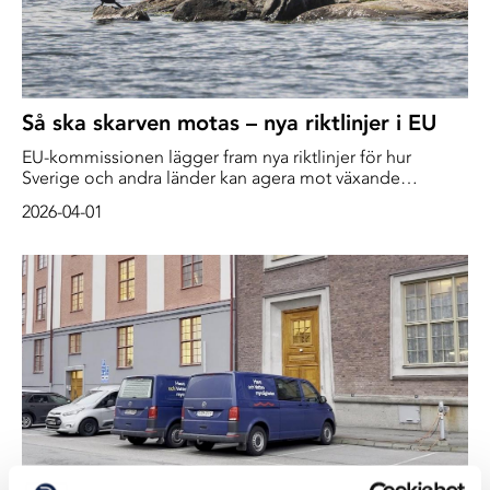
Så ska skarven motas – nya riktlinjer i EU
EU-kommissionen lägger fram nya riktlinjer för hur
Sverige och andra länder kan agera mot växande
mängder av storskarv. ”Vi fortsätter att skydda fåglar och
2026-04-01
fisk och ger samtidigt bönder, fiskare, skogvaktare och
företag fungerande och balanserade regler”, skriver
miljökommissionären Jessika Roswall i
ett pressmeddelande.