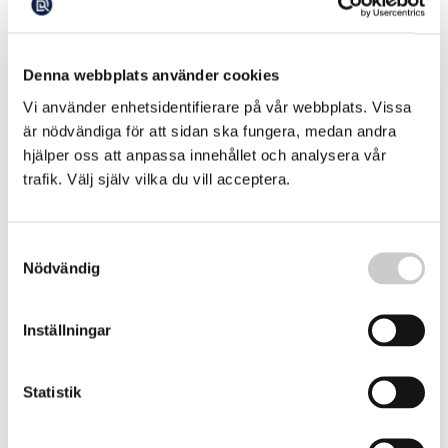
Tandlös lag – bottentrålningen får fortsätta
i alla marina skyddsområden där det nu
bottentrålas
Denna webbplats använder cookies
Sverige har länge kritiserats för att våra marina skyddade
områden är bristfälligt skyddade - där bottentrålning
Vi använder enhetsidentifierare på vår webbplats. Vissa
efter räka tillåtits även i naturreservat och i vår första
är nödvändiga för att sidan ska fungera, medan andra
2026-03-19
marina nationalpark. Men från och med 1:a juli i år har vi
hjälper oss att anpassa innehållet och analysera vår
en ny lag som ska förbjuda bottentrålning i skyddade
trafik. Välj själv vilka du vill acceptera.
områden.
Samtyckesval
Nödvändig
Inställningar
Statistik
Sverige utan handlingsplan för tre år
gammal FN-överenskommelse – utlovades
till 2025