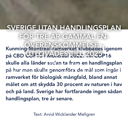
SVERIGE UTAN HANDLINGSPLAN
FÖR TRE ÅR GAMMAL FN-
ÖVERENSKOMMELSE –
Kunming-Montréal-ramverket klubbades igenom
UTLOVADES TILL 2025
på CBD COP15 i Montréal 2022. Till COP16
skulle alla länder sedan ta fram en handlingsplan
13 jan, 2026
på hur man skulle genomföra de mål som ingår i
INTERNATIONELLT
KLIMAT OCH MILJÖ
ÖSTERSJÖN
VÄSTKUSTEN
ramverket för biologisk mångfald, bland annat
målet om att skydda 30 procent av naturen i hav
och på land. Sverige har fortfarande ingen sådan
handlingsplan, tre år senare.
Text: Arvid Wicklander Mellgren