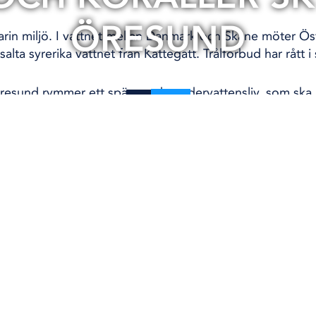
ÖRESUND
rin miljö. I vattnet mellan Danmark och Skåne möter Ös
salta syrerika vattnet från Kattegatt. Trålförbud har rått i 
Öresund rymmer ett spännande undervattensliv, som ska
08:02
unala marina skyddsområden.
25 maj, 2021
ko T. Wramén
KLIMAT OCH MILJÖ
N
MILJÖ
ÖRESUND