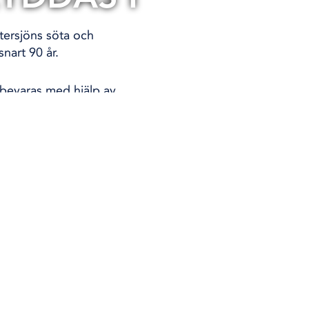
tersjöns söta och
snart 90 år.
 bevaras med hjälp av