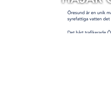
Öresund är en unik ma
syrefattiga vatten det 
Det hårt trafikerade 
Sveriges första komm
Reportage
Mar
MARINA SKYDDSOMRÅDE
FACEBOOK
TWITTER
DELA
DELA PÅ