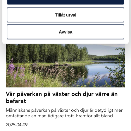
År 2015 fiskade en ökänt kriminell flotta med fler än 70
bottentrålare från Thailand i Saya De Malha Bank, en
nedsänkt platå stor som Schweiz som ligger i Indiska
Tillåt urval
2025-04-09
oceanen mellan Mauritius och Seychellerna. Trålarna
drog sina nät över havsbottnen och plockade upp olika
typer av matfisk, som lizard fish, rund skrubbskädda men
Avvisa
också hajar. Fångsten förädlades till proteinrikt fiskmjöl
som sedan används som foder till kycklingar, grisar och i
fiskodlingar.
Vår påverkan på växter och djur värre än
befarat
Människans påverkan på växter och djur är betydligt mer
omfattande än man tidigare trott. Framför allt bland
ryggradsdjur syns en stor förlust av variation, enligt en
2025-04-09
internationell studie.