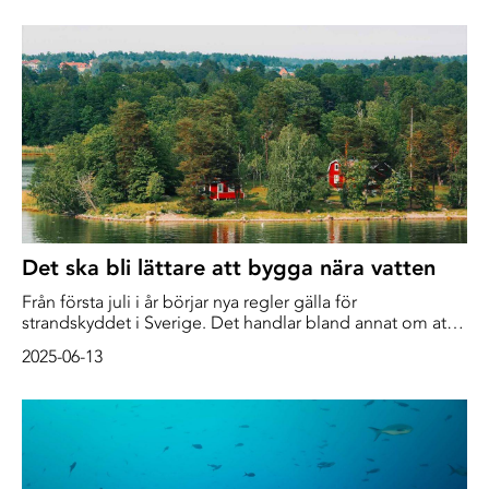
Det ska bli lättare att bygga nära vatten
Från första juli i år börjar nya regler gälla för
strandskyddet i Sverige. Det handlar bland annat om att
det inte ska vara ett generellt strandskydd vid små insjöar
2025-06-13
och smala vattendrag. Men regeringen vill gå längre och
har gett en utredare i uppdrag att ta fram regler för att
göra det ändå lättare att bygga nära vatten.