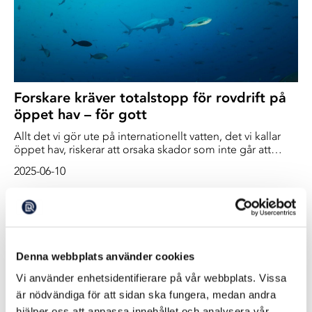
Forskare kräver totalstopp för rovdrift på
öppet hav – för gott
Allt det vi gör ute på internationellt vatten, det vi kallar
öppet hav, riskerar att orsaka skador som inte går att
reparera. Det skriver en rad ledande forskare i en nyligen
2025-06-10
publicerad artikel i tidskriften the Nature. Det är skador
på den biologiska mångfalden, påverkan på klimatet och
skapar enorma orättvisor i fördelningen av resurser,
menar de. Det är dags, skriver de, att vi bestämmer oss
för att rädda havet.
Denna webbplats använder cookies
Vi använder enhetsidentifierare på vår webbplats. Vissa
är nödvändiga för att sidan ska fungera, medan andra
hjälper oss att anpassa innehållet och analysera vår