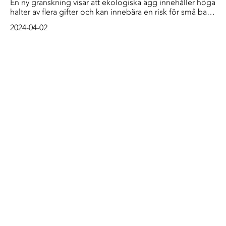
En ny granskning visar att ekologiska ägg innehåller höga
halter av flera gifter och kan innebära en risk för små barn.
Men produktion av konventionella ägg riskerar att öka
2024-04-02
mängden gifter i miljön på sikt. – Vi måste dra i bromsen
(för PFAS). Helst i förrgår, säger Petra Bergkvist,
statsinspektör på Livsmedelsverket.