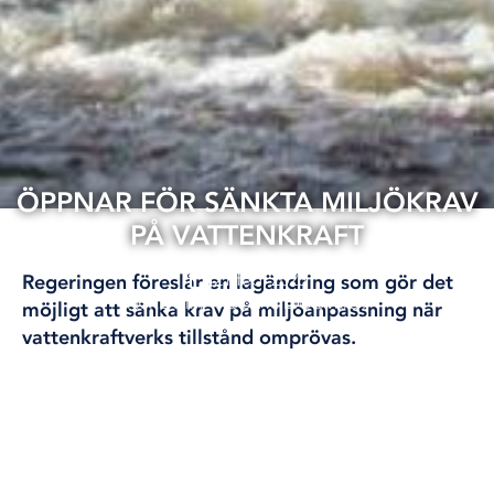
ÖPPNAR FÖR SÄNKTA MILJÖKRAV
PÅ VATTENKRAFT
21 feb, 2026
Regeringen föreslår en lagändring som gör det
FISKE
KLIMAT OCH MILJÖ
ÖVRIGT
möjligt att sänka krav på miljöanpassning när
vattenkraftverks tillstånd omprövas.
Fram till 2040 ska de flesta av Sveriges
vattenkraftverk få moderna miljövillkor genom
prövning i mark- och miljödomstolar.