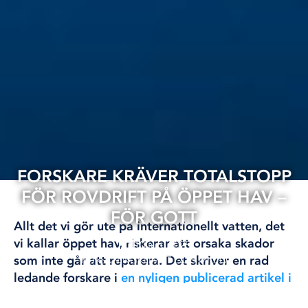
FORSKARE KRÄVER TOTALSTOPP
FÖR ROVDRIFT PÅ ÖPPET HAV –
FÖR GOTT
Allt det vi gör ute på internationellt vatten, det
vi kallar öppet hav, riskerar att orsaka skador
10 jun, 2025
som inte går att reparera. Det skriver en rad
FORSKNING
KLIMAT OCH MILJÖ
ledande forskare i
en nyligen publicerad artikel i
tidskriften the Nature.
Det är skador på den