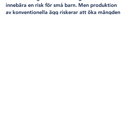
innebära en risk för små barn. Men produktion
av konventionella ägg riskerar att öka mängden
gifter i miljön på sikt.
– Vi måste dra i bromsen (för PFAS). Helst i
förrgår, säger Petra Bergkvist, statsinspektör på
Livsmedelsverket.