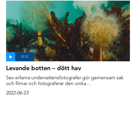
Levande botten – dött hav
Sex erfarna undervattensfotografer gör gemensam sak
och filmar och fotograferar den unika
undervattensvärlden. Man besöker de mytomspunna
2022-06-23
Persgrunden och flera platser runt Koster. Flera av
dykarna har dykt här tidigare, men det var länge sedan