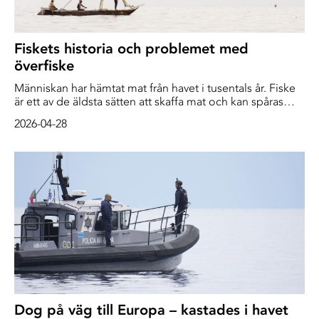
Fiskets historia och problemet med
överfiske
Människan har hämtat mat från havet i tusentals år. Fiske
är ett av de äldsta sätten att skaffa mat och kan spåras
tillbaka till stenåldern för ungefär 40 000 år sedan. Under
2026-04-28
den tiden använde människor enkla redskap som spjut,
nät och krokar för att fånga fisk. Metkroken är faktiskt en
av människans äldsta uppfinningar och ser fortfarande
ungefär likadan ut som den gjorde på stenåldern.
Dog på väg till Europa – kastades i havet