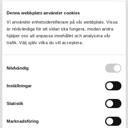
Oväntad ökning av hajar – ”fantastiskt kul”
Denna webbplats använder cookies
Den aggressiva tjurhajen har ökat kraftigt i ett
kustområde i USA. Forskare kopplar det till stigande
Vi använder enhetsidentifierare på vår webbplats. Vissa
vattentemperaturer – och förutspår fler interaktioner
2024-03-19
är nödvändiga för att sidan ska fungera, medan andra
mellan haj och människa när planeten värms upp.
hjälper oss att anpassa innehållet och analysera vår
trafik. Välj själv vilka du vill acceptera.
Samtyckesval
Nödvändig
Inställningar
KRÖNIKA: Skjut sälen – eller stoppa
Statistik
industrifisket?
Jag är numera förbjuden att pilka torsk och gäddan har
Marknadsföring
försvunnit från min vik. Jag letar efter syndabockar. Vem