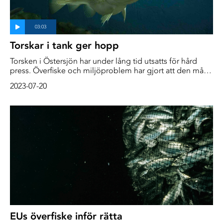
Torskar i tank ger hopp
Torsken i Östersjön har under lång tid utsatts för hård
press. Överfiske och miljöproblem har gjort att den mår
allt sämre. Den har blivit smal, mager och sjuk. Men vad
2023-07-20
händer med vilda torskar som får möjlighet att återhämta
sig?
EUs överfiske inför rätta