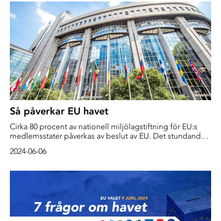
bevara världens hav.
Så påverkar EU havet
Cirka 80 procent av nationell miljölagstiftning för EU:s
medlemsstater påverkas av beslut av EU. Det stundande
Europaparlamentsvalet sker vart femte år. Men utslaget i
2024-06-06
valet kan få långsiktiga konsekvenser för havets hälsa,
bortom den femåriga mandatperioden.