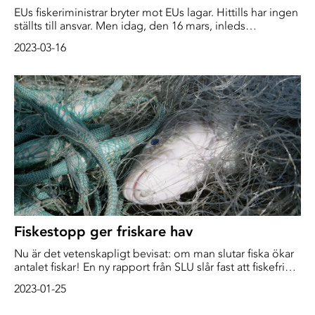
EUs fiskeriministrar bryter mot EUs lagar. Hittills har ingen
ställts till ansvar. Men idag, den 16 mars, inleds
förhandlingar inför EU-domstolen där
2023-03-16
miljöorganisationer argumenterar för att lagbrottet måste
få konsekvenser.
Fiskestopp ger friskare hav
Nu är det vetenskapligt bevisat: om man slutar fiska ökar
antalet fiskar! En ny rapport från SLU slår fast att fiskefria
områden stärker fiskbestånden och motverkar effekter av
2023-01-25
övergödning.