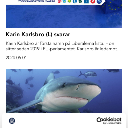
Karin Karlsbro (L) svarar
Karin Karlsbro är första namn på Liberalerna lista. Hon
sitter sedan 2019 i EU-parlamentet. Karlsbro är ledamot i
utskottet för internationell handel (INTA) och ersättare i
2024-06-01
miljöutskottet (ENVI).