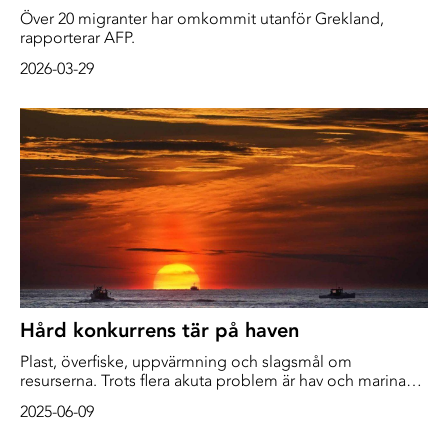
Över 20 migranter har omkommit utanför Grekland,
rapporterar AFP.
2026-03-29
Hård konkurrens tär på haven
Plast, överfiske, uppvärmning och slagsmål om
resurserna. Trots flera akuta problem är hav och marina
resurser det mest underfinansierade av FN:s
2025-06-09
hållbarhetsmål. Vid havskonferensen i Nice ska länderna
nu försöka enas och hitta finansiering för att skydda och