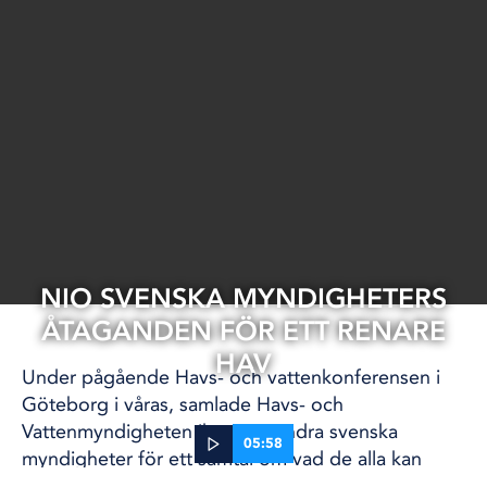
NIO SVENSKA MYNDIGHETERS
ÅTAGANDEN FÖR ETT RENARE
HAV
Under pågående Havs- och vattenkonferensen i
Göteborg i våras, samlade Havs- och
Vattenmyndigheten ihop nio andra svenska
05:58
myndigheter för ett samtal om vad de alla kan
göra för att vattnet runt Sverige ska bli bättre.