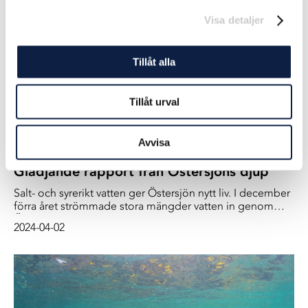
bättre.
Visa detaljer
Tillåt alla
Tillåt urval
Avvisa
Glädjande rapport från Östersjöns djup
Salt- och syrerikt vatten ger Östersjön nytt liv. I december
förra året strömmade stora mängder vatten in genom
Öresund och Stora Bält. Nu visar färska undersökningar
2024-04-02
att inflödet redan har haft positiva effekter.