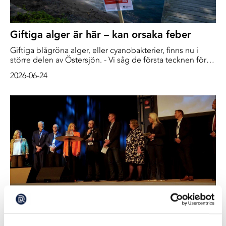
Giftiga alger är här – kan orsaka feber
Giftiga blågröna alger, eller cyanobakterier, finns nu i
större delen av Östersjön. - Vi såg de första tecknen för
två veckor sedan och sedan har det successivt ökat, säger
2026-06-24
Jörgen Öberg, oceanograf på SMHI.
Nio svenska myndigheters åtagande för ett
renare hav – vad hände?