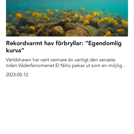
Rekordvarmt hav förbryllar: ”Egendomlig
kurva”
Världshaven har varit varmare än vanligt den senaste
tiden.Väderfenomenet El Niño pekas ut som en möjlig
bov men toppnoteringen är också del av ett större
2023-05-12
problem som väntas ge många nya värmerekord.