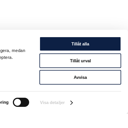
Tillåt alla
ungera, medan
eptera.
Tillåt urval
Avvisa
ring
Visa detaljer