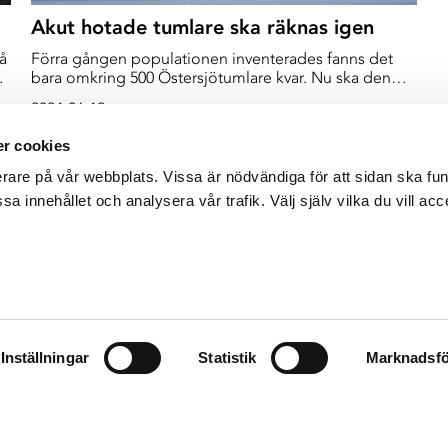
Akut hotade tumlare ska räknas igen
få
Förra gången populationen inventerades fanns det
s
bara omkring 500 Östersjötumlare kvar. Nu ska den
akut hotade tandvalen räknas på nytt.
2024-06-12
r cookies
erare på vår webbplats. Vissa är nödvändiga för att sidan ska f
sa innehållet och analysera vår trafik. Välj själv vilka du vill acc
Inställningar
Statistik
Marknadsfö