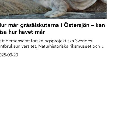
ur mår gråsälskutarna i Östersjön – kan
isa hur havet mår
 ett gemensamt forskningsprojekt ska Sveriges
antbruksuniversitet, Naturhistoriska riksmuseet och
öteborgs universitet mäta kroppskonditionen på
025-03-20
råsälens kutar i Östersjön. Projektet pågår under tre
rs tid.