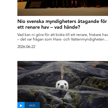
Nio svenska myndigheters åtagande för
ett renare hav – vad hände?
Vad kan ni göra för att bidra till ett renare, friskare hav
– det var frågan som Havs- och Vattenmyndigheten
ställde till nio svenska myndighetschefer förra året.
2026-06-22
Nio chefer antog utmaningen och gjorde varsitt
åtagande inför kommande år, nu har vi följt upp hur
det gått.