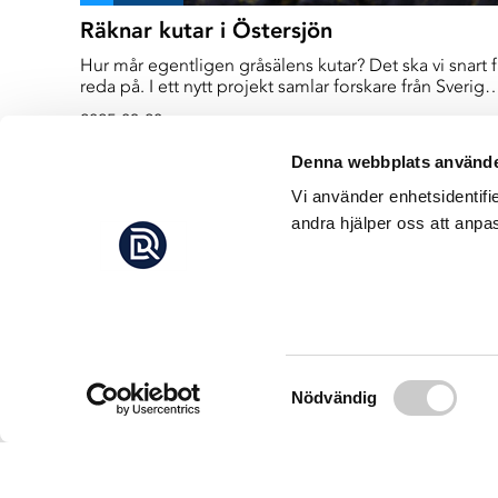
Räknar kutar i Östersjön
Hur mår egentligen gråsälens kutar? Det ska vi snart 
reda på. I ett nytt projekt samlar forskare från Sverige
lantbruksuniversitet, Naturhistoriska riksmuseet och
2025-03-20
Göteborgs universitet in bildmaterial på kutarna i
Östersjön. Med hjälp av drönare mäter de kutarnas
Denna webbplats använde
längd, omkrets och vikt för att få en bild av kutarnas
mående när de är avvända från sina mammor.
Vi använder enhetsidentifi
Projektet pågår i tre år.
andra hjälper oss att anpas
Samtyckesval
Nödvändig