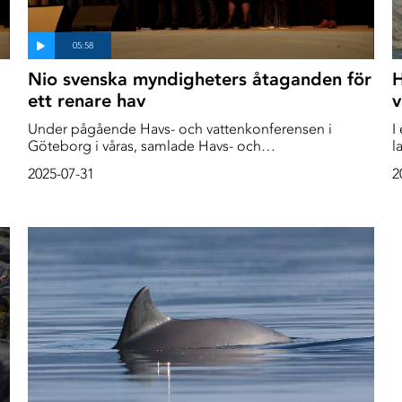
Nio svenska myndigheters åtaganden för
H
ett renare hav
v
Under pågående Havs- och vattenkonferensen i
I
Göteborg i våras, samlade Havs- och
l
Vattenmyndigheten ihop nio andra svenska
G
2025-07-31
2
myndigheter för ett samtal om vad de alla kan göra för
g
att vattnet runt Sverige ska bli bättre.
å