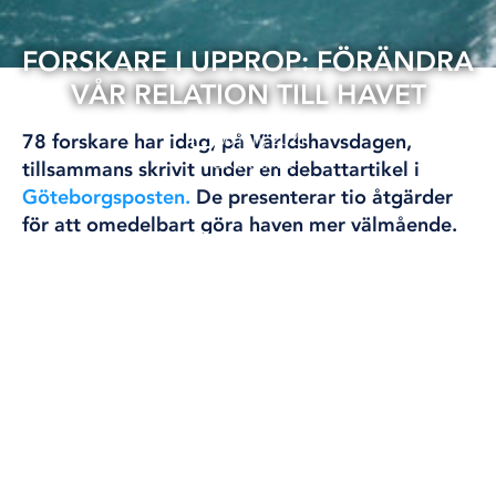
FORSKARE I UPPROP: FÖRÄNDRA
VÅR RELATION TILL HAVET
08 jun, 2021
78 forskare har idag, på Världshavsdagen,
FORSKNING
tillsammans skrivit under en debattartikel i
Göteborgsposten
.
De presenterar tio åtgärder
för att omedelbart göra haven mer välmående.
De vill bland annat att all subventionering av
fossila bränslen upphör och att vi ställer om till
ett mer hållbart fiske.
Läs hela debattartikeln i Göteborgsposten.
Källa
Göteborgsposten
Bild
TT Bildbank