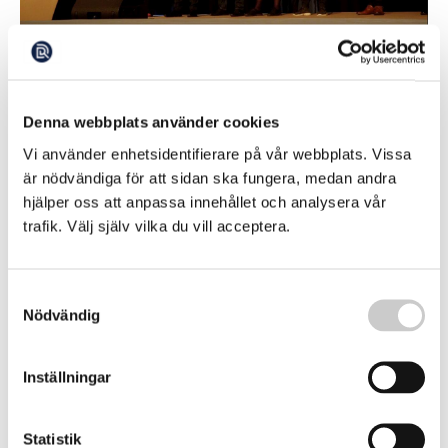
Nio svenska myndigheters åtagande för ett
renare hav – vad hände?
Denna webbplats använder cookies
Vad kan ni göra för att bidra till ett renare, friskare hav –
det var frågan som Havs- och Vattenmyndigheten ställde
Vi använder enhetsidentifierare på vår webbplats. Vissa
till nio svenska myndighetschefer förra året. Nio chefer
2026-06-22
är nödvändiga för att sidan ska fungera, medan andra
antog utmaningen och gjorde varsitt åtagande inför
kommande år, nu har vi följt upp hur det gått.
hjälper oss att anpassa innehållet och analysera vår
trafik. Välj själv vilka du vill acceptera.
Samtyckesval
Nödvändig
Inställningar
Nio svenska myndigheters åtaganden för
Statistik