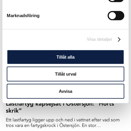
ett renare hav
Under pågående Havs- och vattenkonferensen i
Marknadsföring
Göteborg i våras, samlade Havs- och Vattenmyndigheten
ihop nio andra svenska myndigheter för ett samtal om
2025-07-31
vad de alla kan göra för att vattnet runt Sverige ska bli
bättre.
Visa detaljer
Tillåt alla
Tillåt urval
Avvisa
Lastfartyg kapsejsat i Östersjön: ”Hörts
skrik”
Ett lastfartyg ligger upp och ned i vattnet efter vad som
tros vara en fartygskrock i Östersjön. En stor
räddningsinsats pågår för att rädda personer som ramlat i