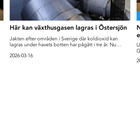
Här kan växthusgasen lagras i Östersjön
N
e
Jakten efter områden i Sverige där koldioxid kan
lagras under havets botten har pågått i tre år. Nu
U
pekas två tänkbara platser ut. - Vi har fått jättefina
G
2026-03-16
prover och resultaten hittills är väldigt lovande, säger
V
2
Sofie Lindström på Sveriges geologiska undersökning
m
(SGU).
a