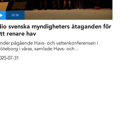
io svenska myndigheters åtaganden för
tt renare hav
nder pågående Havs- och vattenkonferensen i
öteborg i våras, samlade Havs- och
attenmyndigheten ihop nio andra svenska
025-07-31
yndigheter för ett samtal om vad de alla kan göra för
tt vattnet runt Sverige ska bli bättre.