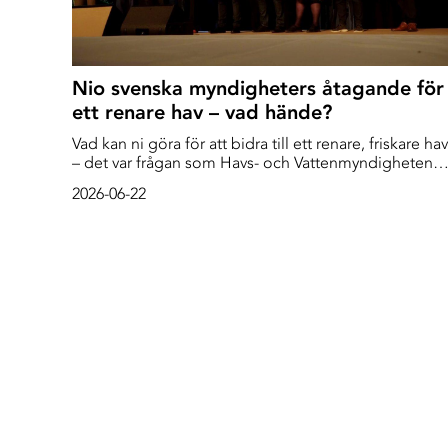
Nio svenska myndigheters åtagande för
ett renare hav – vad hände?
Vad kan ni göra för att bidra till ett renare, friskare hav
– det var frågan som Havs- och Vattenmyndigheten
ställde till nio svenska myndighetschefer förra året.
2026-06-22
Nio chefer antog utmaningen och gjorde varsitt
åtagande inför kommande år, nu har vi följt upp hur
det gått.