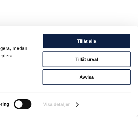
Tillåt alla
ungera, medan
eptera.
Tillåt urval
Avvisa
ring
Visa detaljer