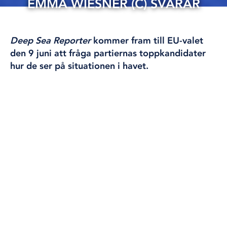
EMMA WIESNER (C) SVARAR
27 maj, 2024
ÖVRIGT
Deep Sea Reporter
kommer fram till EU-valet
den 9 juni att fråga partiernas toppkandidater
hur de ser på situationen i havet.
Emma Wiesner är ordinarie ledamot i ENVI,
utskottet för miljö, folkhälsa och
livsmedelssäkerhet, suppleant i AGRI-utskottet för
jordbruk och landsbygdens utveckling, samt
suppleant i ITRE-utskottet för industrifrågor,
forskning och energi.