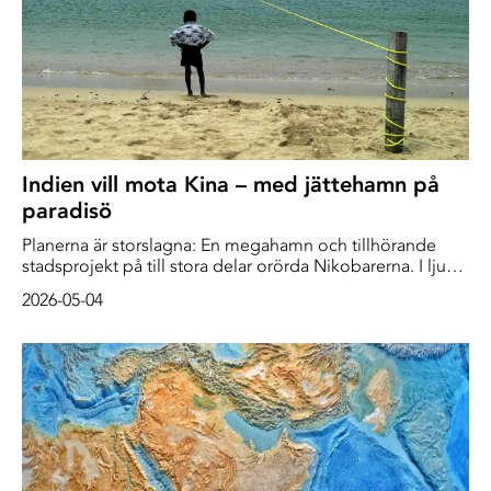
Indien vill mota Kina – med jättehamn på
paradisö
Planerna är storslagna: En megahamn och tillhörande
stadsprojekt på till stora delar orörda Nikobarerna. I ljuset
av hoten mot global sjöfart vill Indien skapa ett eget nav
2026-05-04
för handel och försvar. Förstörelse förklädd till utveckling,
rasar kritiker.