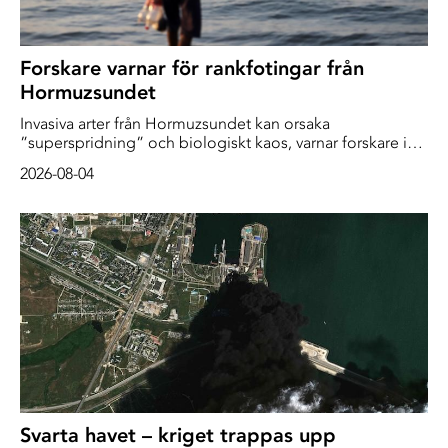
Forskare varnar för rankfotingar från
Hormuzsundet
Invasiva arter från Hormuzsundet kan orsaka
”superspridning” och biologiskt kaos, varnar forskare i
en ny studie. Om du hade designat värsta tänkbara
2026-08-04
scenario är jag inte säker på att du hade kunnat göra det
bättre, säger huvudförfattaren till The Guardian. De 1 500
fraktfartyg som har varit fast i Hormuzsundet sedan kriget
mellan USA och Iran […]
Svarta havet – kriget trappas upp