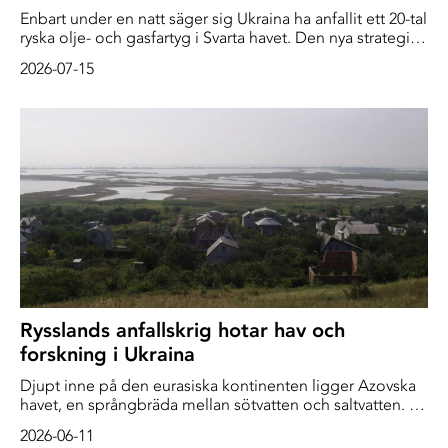
Enbart under en natt säger sig Ukraina ha anfallit ett 20-tal
ryska olje- och gasfartyg i Svarta havet. Den nya strategin
innebär att man utvidgar en intensiv offensiv från Azovska
2026-07-15
sjön. – Den första ronden i sjöslaget är slut. Nu tar vi
Svarta havet, förklarar Ukrainas drönaransvarige Robert
”Majdar” Brovdi enligt nyhetsbyrån Bloomberg. De
senaste […]
Rysslands anfallskrig hotar hav och
forskning i Ukraina
Djupt inne på den eurasiska kontinenten ligger Azovska
havet, en språngbräda mellan sötvatten och saltvatten. Ett
grunt bihav till Svarta havet, beläget öster om halvön
2026-06-11
Krim. Likt inget annat hav i världen, ligger det längst bort