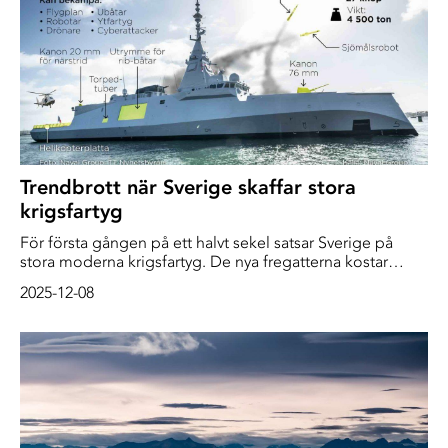
Trendbrott när Sverige skaffar stora
krigsfartyg
För första gången på ett halvt sekel satsar Sverige på
stora moderna krigsfartyg. De nya fregatterna kostar
mångmiljardbelopp och kan jaga ubåtar, agera flytande
2025-12-08
luftvärn och säkra den livsviktiga sjövägen till Sverige.