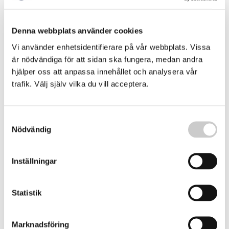
Attacker mot fartyg i Hormuzsundet –
Macron vädjar
Denna webbplats använder cookies
Flera fartyg har utsatts för misstänkta attacker i anslutning
till Hormuzsundet, uppger den brittiska sjöfartsbevakaren
Vi använder enhetsidentifierare på vår webbplats. Vissa
UKMTO.Frankrikes president Emmanuel Macron
2026-03-12
är nödvändiga för att sidan ska fungera, medan andra
uppmanar G7-länderna att återupprätta trafiken i det
viktiga sundet ”så snart som möjligt”.
hjälper oss att anpassa innehållet och analysera vår
trafik. Välj själv vilka du vill acceptera.
Samtyckesval
Nödvändig
Inställningar
Macron: Koalition ska säkra sjöfartsleder
Statistik
En koalition ska samlas för att återuppta och säkra
sjöfartslederna i Persiska viken och Röda havet, meddelar
Marknadsföring
Frankrikes president Emmanuel Macron.