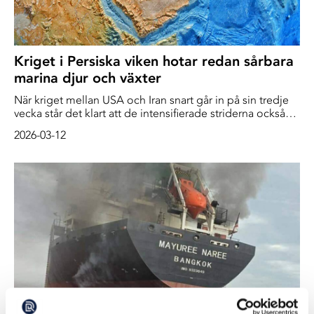
Kriget i Persiska viken hotar redan sårbara
marina djur och växter
När kriget mellan USA och Iran snart går in på sin tredje
vecka står det klart att de intensifierade striderna också
får förödande konsekvenser för det känsliga marina livet i
2026-03-12
Persiska viken och Omanbukten.