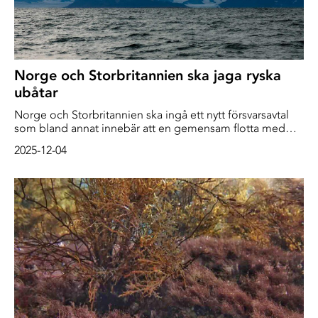
Norge och Storbritannien ska jaga ryska
ubåtar
Norge och Storbritannien ska ingå ett nytt försvarsavtal
som bland annat innebär att en gemensam flotta med
krigsfartyg ska ”jaga ryska ubåtar”, uppger den brittiska
2025-12-04
regeringen.