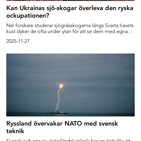
Kan Ukrainas sjö-skogar överleva den ryska
ockupationen?
När forskare studerar sjögrässkogarna längs Svarta havets
kust dyker de ofta under ytan för att se dem med egna
ögon. Dessa ekosystem, som bildas av två arter av
2025-11-27
brunalger i släktet Cystoseira, kan se tråkiga ut på
avstånd. ”Men när man dyker djupare kan man se den
biologiska mångfalden och alla intressanta ryggradslösa
djur och fiskarter som rör sig där”, säger marinbiologen
Sofia Sadogurska.
Ryssland övervakar NATO med svensk
teknik
Svensk och annan västerländsk teknik har använts för att