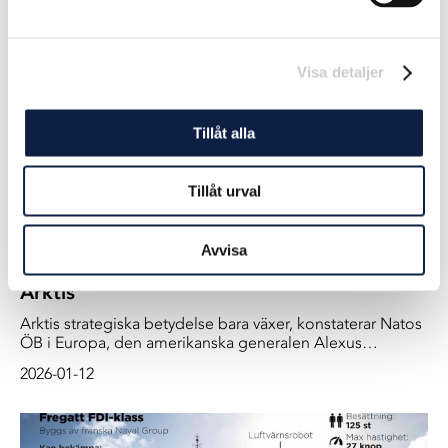
2026-03-04
Visa detaljer
Tillåt alla
Tillåt urval
Avvisa
Natos ÖB lyfter Sveriges roll i försvar av
Arktis
Arktis strategiska betydelse bara växer, konstaterar Natos
ÖB i Europa, den amerikanska generalen Alexus
Grynkewich, Och där spelar Sverige en viktig roll.
2026-01-12