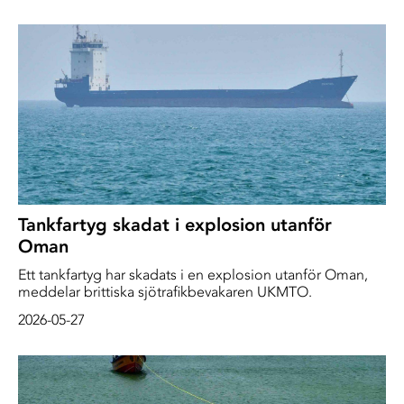
i en kedja av vattenmassor: Svarta havet, Marmarasjön,
Egeiska havet och Medelhavet, samt alla de sund som
förbinder dem.
Tankfartyg skadat i explosion utanför
Oman
Ett tankfartyg har skadats i en explosion utanför Oman,
meddelar brittiska sjötrafikbevakaren UKMTO.
2026-05-27