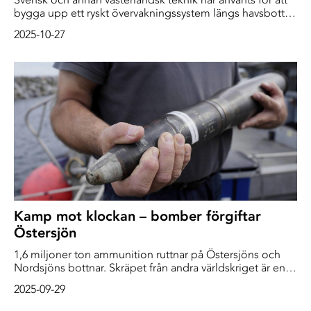
bygga upp ett ryskt övervakningssystem längs havsbotten
i Arktis, enligt en granskning av SVT Nyheter och flera
2025-10-27
internationella medier. Bland annat handlar det om
undervattensrobotar från Saab.
Kamp mot klockan – bomber förgiftar
Östersjön
1,6 miljoner ton ammunition ruttnar på Östersjöns och
Nordsjöns bottnar. Skräpet från andra världskriget är en
tickande bomb. När höljena rostar släpper de ut
2025-09-29
kemikalier som sakta förgiftar haven.