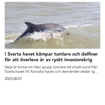
I Svarta havet kämpar tumlare och delfiner
för att överleva år av ryskt invasionskrig
Varje år korsar en liten grupp tumlare ett smalt sund från
Svarta havet till Azovska havet och återvänder sedan igen,
i en naturlig migrationscykel.[1] Sedan förhistorisk tid har
2025-08-07
dessa svarta havet-tumlare varit isolerade och utvecklats
separatfrån andra tumlare, vilket har gjort dem mindre
men med en större nos. De är eleganta och söta, med
ögon och munnar som alltid verkar le.