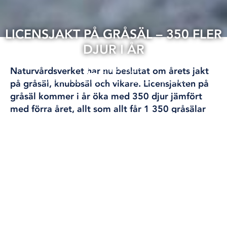
LICENSJAKT PÅ GRÅSÄL – 350 FLER
DJUR I ÅR
23 feb, 2026
Naturvårdsverket har nu beslutat om årets jakt
FORSKNING
KLIMAT OCH MILJÖ
ÖSTERSJÖN
på gråsäl, knubbsäl och vikare. Licensjakten på
gråsäl kommer i år öka med 350 djur jämfört
med förra året, allt som allt får 1 350 gråsälar
skjutas fram till början av nästa år.
Skyddsjakten på vikare och knubbsäl ligger kvar
på samma nivå som förra året med 200 vikare
och 200 knubbsälar.
Text: Lena Scherman