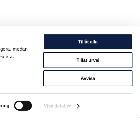
Tillåt alla
ungera, medan
eptera.
Tillåt urval
Avvisa
ring
Visa detaljer