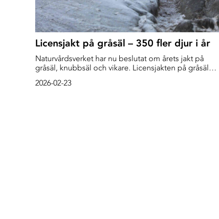
Licensjakt på gråsäl – 350 fler djur i år
Naturvårdsverket har nu beslutat om årets jakt på
gråsäl, knubbsäl och vikare. Licensjakten på gråsäl
kommer i år öka med 350 djur jämfört med förra året,
2026-02-23
allt som allt får 1 350 gråsälar skjutas fram till början a
nästa år. Skyddsjakten på vikare och knubbsäl ligger
kvar på samma nivå som förra året med 200 vikare oc
200 knubbsälar.