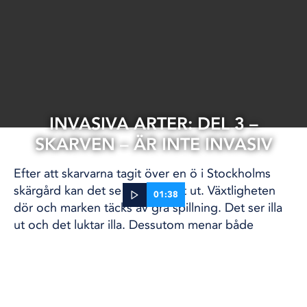
INVASIVA ARTER: DEL 3 –
SKARVEN – ÄR INTE INVASIV
Efter att skarvarna tagit över en ö i Stockholms
skärgård kan det se rätt hemskt ut. Växtligheten
01:38
dör och marken täcks av grå spillning. Det ser illa
ut och det luktar illa. Dessutom menar både
16 feb, 2023
yrkesfiskare och sportfiskare att fågeln äter för
ÖVRIGT
mycket fisk.
Det finns de som hatar skarven så mycket att man