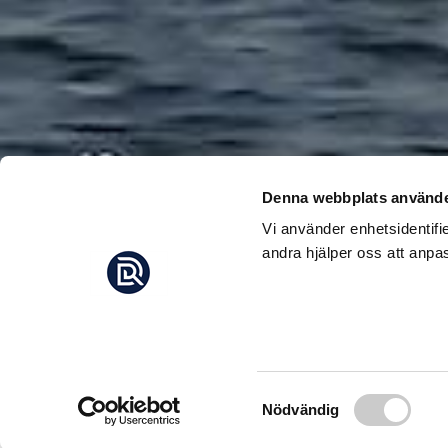
Denna webbplats använde
Vi använder enhetsidentifi
andra hjälper oss att anpas
FYRA 
I båten på väg hem
ur havet – sedan så
Samtyckesval
Nödvändig
späckhuggare, säger