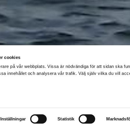
r cookies
erare på vår webbplats. Vissa är nödvändiga för att sidan ska f
sa innehållet och analysera vår trafik. Välj själv vilka du vill acc
SPÄCKHUGGARE U
GÖTEBORG
 såg Richard Svensson plötsligt fyra höga ryggf
g han luftutblåsen. Då förstod jag direkt att de
Inställningar
Statistik
Marknadsfö
 han till TT.
29 jun, 2026