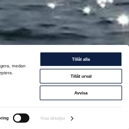
Tillåt alla
ungera, medan
eptera.
Tillåt urval
TANFÖR
Avvisa
enor resa sig
t var
ring
Visa detaljer