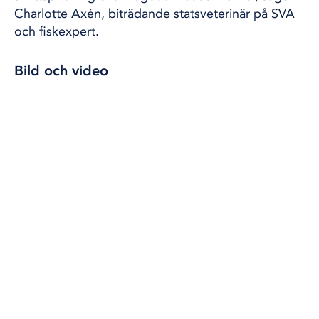
Charlotte Axén, biträdande statsveterinär på SVA
och fiskexpert.
Bild och video
Hon uppmanar att man tar en bild eller en
videosnutt och fyller i ett formulär på
deras sajt
.
Men är det en säl eller en tumlare ska de
rapporteras till Naturhistoriska riksmuseet.
Tillsammans med kollegor ska hon snart åka till
Torne älv för att ta prover på Tornelaxen. Nu mår
den bra men 2014 och 2016 var det värre. Då blev
det en stor smittspridning som tros ha berott på
ovanligt många återvändande laxar, med en topp
på cirka 100 000 år 2016.