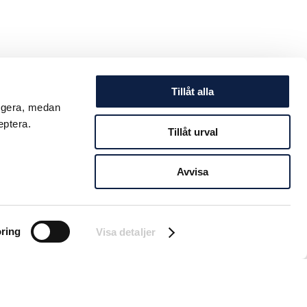
Tillåt alla
ungera, medan
eptera.
Tillåt urval
Avvisa
ring
Visa detaljer