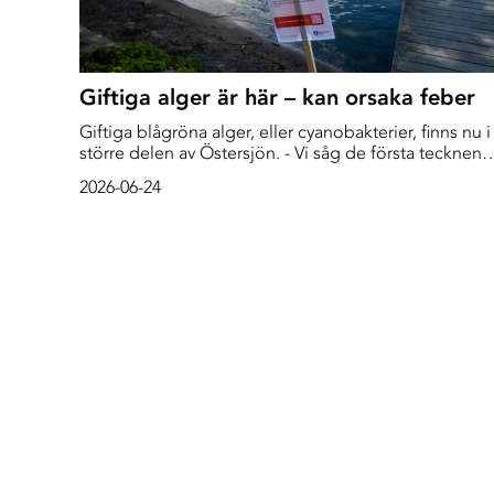
Giftiga alger är här – kan orsaka feber
Giftiga blågröna alger, eller cyanobakterier, finns nu i
större delen av Östersjön. - Vi såg de första tecknen
för två veckor sedan och sedan har det successivt
2026-06-24
ökat, säger Jörgen Öberg, oceanograf på SMHI.