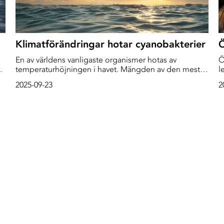
Klimatförändringar hotar cyanobakterier
Ö
En av världens vanligaste organismer hotas av
Ö
temperaturhöjningen i havet. Mängden av den mest
l
förekommande typen av cyanobakterier
l
2025-09-23
2
(prochlorococcus) riskerar att halveras om inte
f
klimatförändringarna bromsas.
d