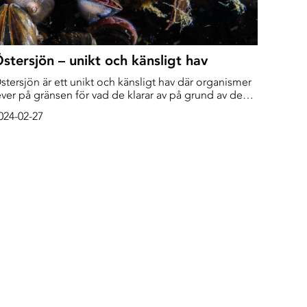
stersjön – unikt och känsligt hav
stersjön är ett unikt och känsligt hav där organismer
ever på gränsen för vad de klarar av på grund av den
åga salthalten. Det har även kallats världens mest
024-02-27
örorenade innanhav på grund av övergödning och
en kemikaliecocktail människan orsakat.