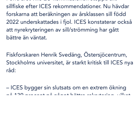
sillfiske efter ICES rekommendationer. Nu hävdar
forskarna att beräkningen av årsklassen sill född
2022 underskattades i fjol. ICES konstaterar också
att nyrekryteringen av sill/strömming har gått
bättre än väntat.
Fiskforskaren Henrik Svedäng, Östersjöcentrum,
Stockholms universitet, är starkt kritisk till ICES nya
råd:
– ICES bygger sin slutsats om en extrem ökning
på 139 procent på något bättre rekrytering, vilket
oftast får modifieras i efterhand.
– Denna typ av glädjekalkyler har förekommit
tidigare, t ex för västra torsken där man i efterhand
sett att beståndet inte var så stort. Det beståndet