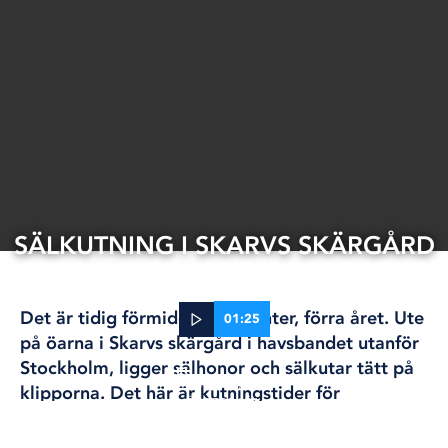
SÄLKUTNING I SKARVS SKÄRGÅRD
Det är tidig förmiddag sen vinter, förra året. Ute
01:25
på öarna i Skarvs skärgård i havsbandet utanför
Stockholm, ligger sälhonor och sälkutar tätt på
29 feb, 2024
klipporna. Det här är kutningstider för
ÖSTERSJÖN
gråsälarna.