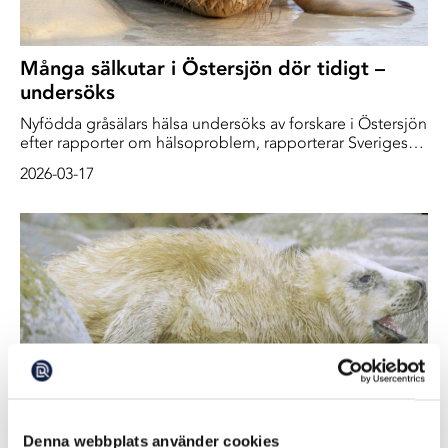
Många sälkutar i Östersjön dör tidigt –
undersöks
Nyfödda gråsälars hälsa undersöks av forskare i Östersjön
efter rapporter om hälsoproblem, rapporterar Sveriges
Radio Ekot.Kutarna ställs inför flera faror första tiden där
2026-03-17
30 procent dör.
Hur mår sälen i Stockholms skärgård?
Denna webbplats använder cookies