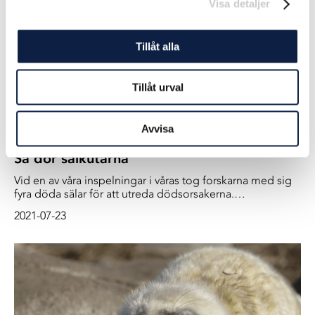
Visa detaljer
Tillåt alla
Tillåt urval
Avvisa
Så dör sälkutarna
Vid en av våra inspelningar i våras tog forskarna med sig
fyra döda sälar för att utreda dödsorsakerna.
Viltpatologen Elina Thorsson har nu obducerat de döda
2021-07-23
kutarna, och i detta uppföljande reportage får vi ta del av
resultaten