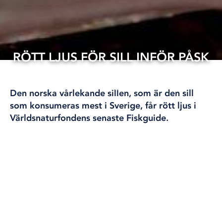
RÖTT LJUS FÖR SILL INFÖR PÅSK
10 apr, 2025
FISKE
Den norska vårlekande sillen, som är den sill
som konsumeras mest i Sverige, får rött ljus i
Världsnaturfondens senaste Fiskguide.
Även all makrill som fiskas i Nordostatlanten får
rött ljus, som betyder låt bli, i guiden.
”Vi ser nu återigen att det fiske som bedrivs inte är
hållbart. Och tyvärr är både makrillen och den
vårlekande sillen utsatta för alltför hårt fisketryck”,