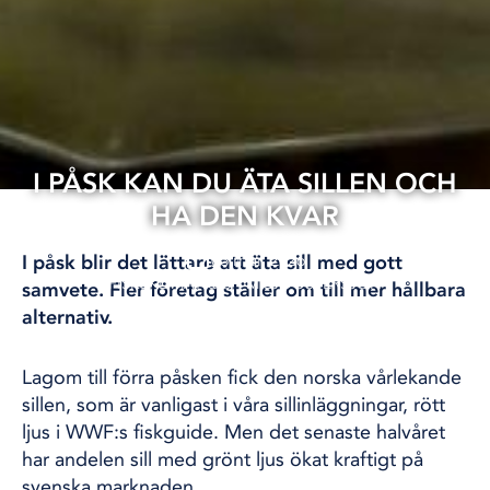
I PÅSK KAN DU ÄTA SILLEN OCH
HA DEN KVAR
03 mar, 2026
I påsk blir det lättare att äta sill med gott
FISKE
KLIMAT OCH MILJÖ
ÖSTERSJÖN
samvete. Fler företag ställer om till mer hållbara
alternativ.
Lagom till förra påsken fick den norska vårlekande
sillen, som är vanligast i våra sillinläggningar, rött
ljus i WWF:s fiskguide. Men det senaste halvåret
har andelen sill med grönt ljus ökat kraftigt på
svenska marknaden.