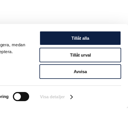
Tillåt alla
ungera, medan
eptera.
Tillåt urval
Avvisa
ring
Visa detaljer