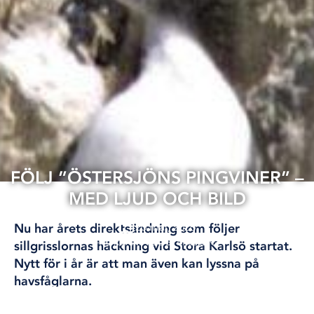
FÖLJ ”ÖSTERSJÖNS PINGVINER” –
MED LJUD OCH BILD
20 maj, 2026
Nu har årets direktsändning som följer
FORSKNING
ÖSTERSJÖN
sillgrisslornas häckning vid Stora Karlsö startat.
Nytt för i år är att man även kan lyssna på
havsfåglarna.