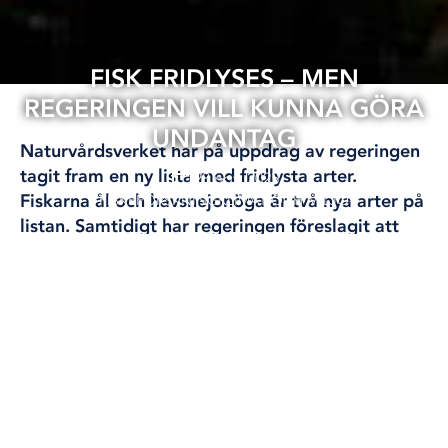
FISK FRIDLYSES – MEN
REGERINGEN VILL KUNNA GÖRA
UNDANTAG
Naturvårdsverket har på uppdrag av regeringen
tagit fram en ny lista med fridlysta arter.
28 nov, 2025
Fiskarna ål och havsnejonöga är två nya arter på
FISKE
FORSKNING
KLIMAT OCH MILJÖ
listan. Samtidigt har regeringen föreslagit att
man ska ändra i lagen om fridlysning och
underlätta för dispenser.
Text: Arvid Wiclander Mellgren
I nuläget är ingen fisk i Sverige fridlyst. Nu föreslår
Naturvårdsverket att de två mycket hotade arterna
ål och havsnejonöga ska fridlysas. Båda fiskarna