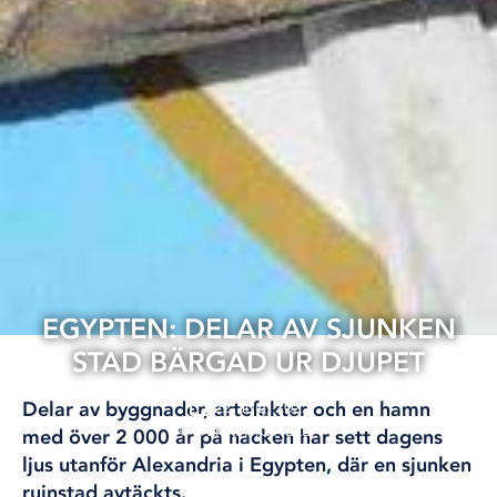
EGYPTEN: DELAR AV SJUNKEN
STAD BÄRGAD UR DJUPET
22 aug, 2025
Delar av byggnader, artefakter och en hamn
INTERNATIONELLT
med över 2 000 år på nacken har sett dagens
ljus utanför Alexandria i Egypten, där en sjunken
ruinstad avtäckts.