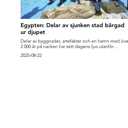
Egypten: Delar av sjunken stad bärgad
ur djupet
Delar av byggnader, artefakter och en hamn med öve
2 000 år på nacken har sett dagens ljus utanför
Alexandria i Egypten, där en sjunken ruinstad avtäckt
2025-08-22