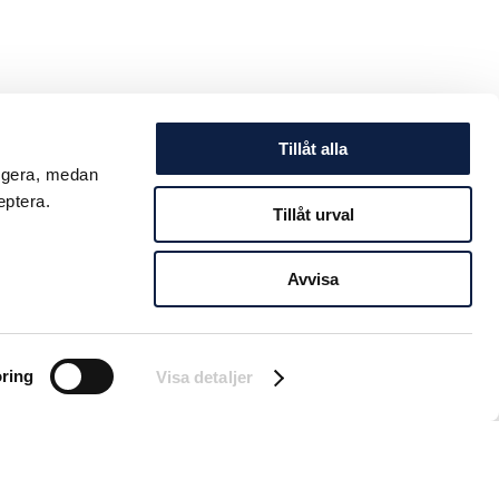
Tillåt alla
ungera, medan
eptera.
Tillåt urval
Avvisa
ring
Visa detaljer