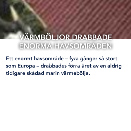
VÄRMBÖLJOR DRABBADE
ENORMA HAVSOMRÅDEN
09 jun, 2025
Ett enormt havsområde – fyra gånger så stort
KLIMAT OCH MILJÖ
som Europa – drabbades förra året av en aldrig
tidigare skådad marin värmebölja.
I januari i år spolades mängder med döda fiskar
upp på en nio kilometer lång strandremsa i
nordvästra Australien. Antagligen dog de
uppskattningsvis 30 000 fiskarna av en marin
värmebölja.