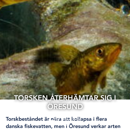
TORSKEN ÅTERHÄMTAR SIG I
ÖRESUND
27 dec, 2022
Torskbeståndet är nära att kollapsa i flera
FISKE
danska fiskevatten, men i Öresund verkar arten