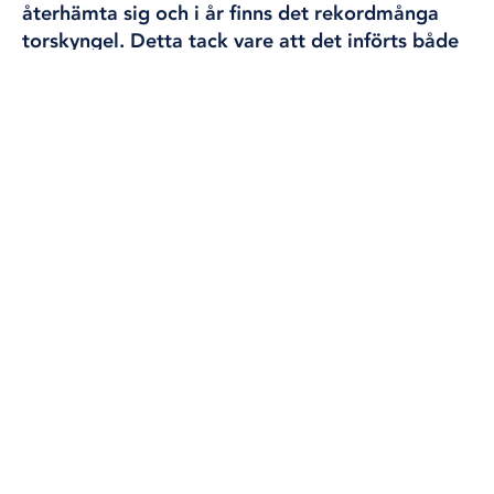
återhämta sig och i år finns det rekordmånga
torskyngel. Detta tack vare att det införts både
trålningsförbud och restriktioner för allt
torskfiske.
Nedgången i torskbeståndet har tidigare varit så
påtaglig att det i år för första gången infördes
totalstopp för att fånga torsk under lekperioden
15 januari till 30 mars. Förbudet gällde alla danska
vatten inklusive Kattegatt och Östersjön. Under
resten av året fick sportfiskare bara ta upp en torsk
per dag.
Åtgärderna gav resultat, speciellt för torskyngel
och småtorsk i Öresund. Där har det skett en
”explosionsartad” utveckling av beståndet, enligt
Øresundsakvariet på Köpenhamns universitet.