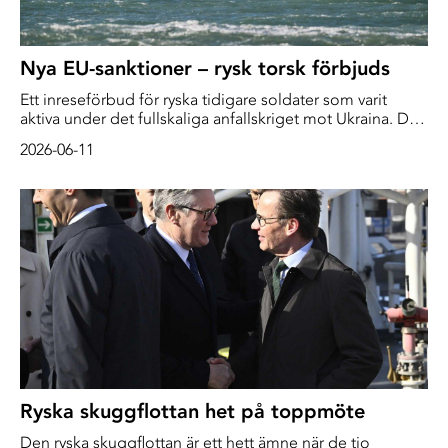
Nya EU-sanktioner – rysk torsk förbjuds
Ett inreseförbud för ryska tidigare soldater som varit
aktiva under det fullskaliga anfallskriget mot Ukraina. Det
föreslår EU-kommissionen i ett 21:a sanktionspaket mot
2026-06-11
den ryska krigsekonomin.
Ryska skuggflottan het på toppmöte
Den ryska skuggflottan är ett hett ämne när de tio