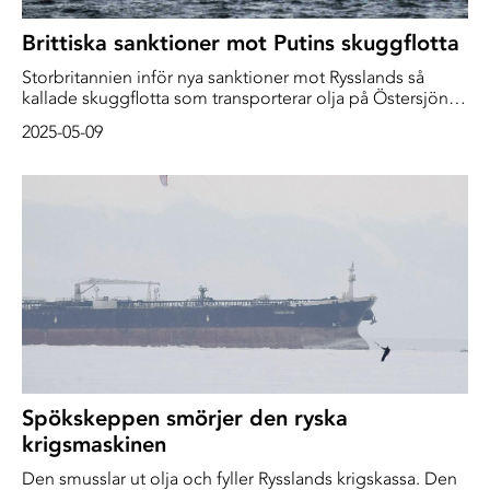
Brittiska sanktioner mot Putins skuggflotta
Storbritannien inför nya sanktioner mot Rysslands så
kallade skuggflotta som transporterar olja på Östersjön,
enligt brittiska regeringen.
2025-05-09
Spökskeppen smörjer den ryska
krigsmaskinen
Den smusslar ut olja och fyller Rysslands krigskassa. Den