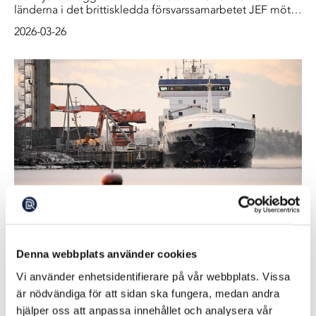
länderna i det brittiskledda försvarssamarbetet JEF möts i
Helsingfors. Skuggflottan ska sättas åt hårdare, säger den
2026-03-26
brittiske premiärministern Keir Starmer när mötet inleds.
Efter kabelbrott: Fartyg eskorteras från
Finland
Denna webbplats använder cookies
Fartyget Fitburg som i förra veckan beslagtogs av
finländsk polis eskorteras på måndagen ut ur Finland till
Vi använder enhetsidentifierare på vår webbplats. Vissa
internationellt vatten, meddelar Centralkriminalpolisen.
2026-01-12
är nödvändiga för att sidan ska fungera, medan andra
hjälper oss att anpassa innehållet och analysera vår