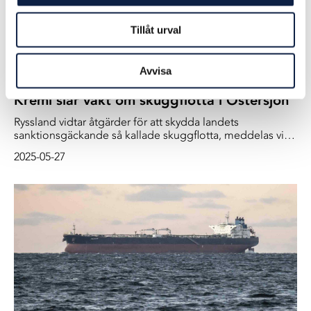
Tillåt urval
Avvisa
Kreml slår vakt om skuggflotta i Östersjön
Ryssland vidtar åtgärder för att skydda landets
sanktionsgäckande så kallade skuggflotta, meddelas via
statsstyrda medier. Den ryska flottan uppges ha börjat
2025-05-27
eskortera fartygen genom Östersjön.